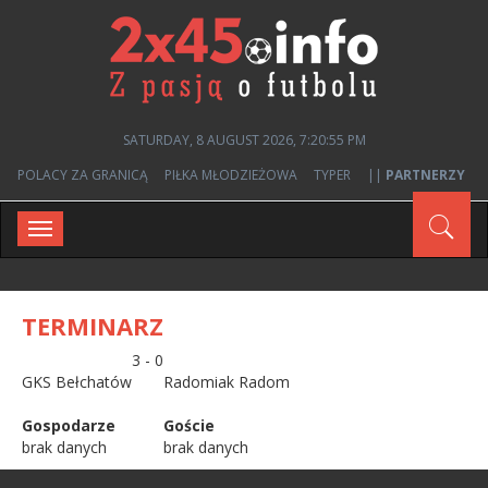
SATURDAY, 8 AUGUST 2026, 7:20:55 PM
POLACY ZA GRANICĄ
PIŁKA MŁODZIEŻOWA
TYPER
||
PARTNERZY
Toggle
navigation
TERMINARZ
3 - 0
GKS Bełchatów
Radomiak Radom
Gospodarze
Goście
brak danych
brak danych