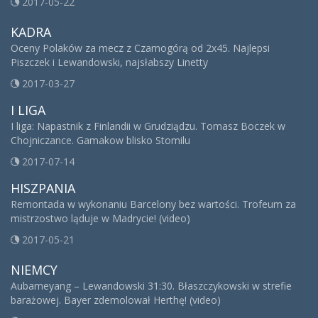
2017-05-22
KADRA
Oceny Polaków za mecz z Czarnogórą od 2x45. Najlepsi
Piszczek i Lewandowski, najsłabszy Linetty
2017-03-27
I LIGA
I liga: Napastnik z Finlandii w Grudziądzu. Tomasz Boczek w
Chojniczance. Gamakow blisko Stomilu
2017-07-14
HISZPANIA
Remontada w wykonaniu Barcelony bez wartości. Trofeum za
mistrzostwo ląduje w Madrycie! (video)
2017-05-21
NIEMCY
Aubameyang – Lewandowski 31:30. Błaszczykowski w strefie
barażowej. Bayer zdemolował Herthę! (video)