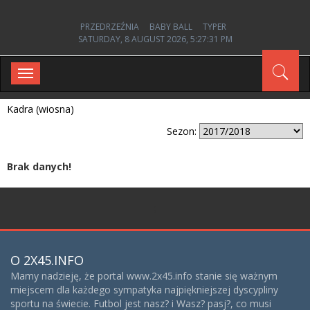
PRZEDRZEŹNIA
BABY BALL
TYPER
SATURDAY, 8 AUGUST 2026, 5:27:31 PM
Toggle
navigation
Kadra (wiosna)
Sezon:
Brak danych!
;
O 2X45.INFO
Mamy nadzieję, że portal www.2x45.info stanie się ważnym
miejscem dla każdego sympatyka najpiękniejszej dyscypliny
sportu na świecie. Futbol jest nasz? i Wasz? pasj?, co musi