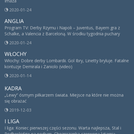
Imaza
2020-01-24
ANGLIA
Program TV: Derby Rzymu i Napoli – Juventus, Bayern gra z
Schalke, a Valencia z Barceloną. W środku tygodnia puchary
2020-01-24
WŁOCHY
Włochy: Dobre derby Lombardii. Gol Ibry, Linetty bryluje. Fatalne
kontuzje Demirala i Zaniolo (video)
2020-01-14
KADRA
„Lewy” ósmym piłkarzem świata. Miejsce na które nie można
się obrażać
2019-12-03
I LIGA
I liga: Koniec pierwszej części sezonu. Warta najlepsza, Stal i
Podbeskidzie na podium, Chojniczanka czerwoną latarnią