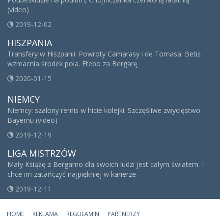
(video)
2019-12-02
HISZPANIA
Transfery w Hiszpanii: Powroty Camarasy i de Tomasa. Betis
wzmacnia środek pola. Etebo za Bergarę
2020-01-15
NIEMCY
Niemcy: szalony remis w hicie kolejki. Szczęśliwe zwycięstwo
Bayernu (video)
2019-12-19
LIGA MISTRZÓW
Mały Książę z Bergamo dla swoich ludzi jest całym światem. I
chce im zatańczyć najpiękniej w karierze
2019-12-11
HOME
REKLAMA
REGULAMIN
PARTNERZY