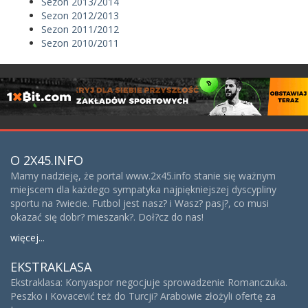
Sezon 2013/2014
Sezon 2012/2013
Sezon 2011/2012
Sezon 2010/2011
O 2X45.INFO
Mamy nadzieję, że portal www.2x45.info stanie się ważnym
miejscem dla każdego sympatyka najpiękniejszej dyscypliny
sportu na ?wiecie. Futbol jest nasz? i Wasz? pasj?, co musi
okazać się dobr? mieszank?. Doł?cz do nas!
więcej...
EKSTRAKLASA
Ekstraklasa: Konyaspor negocjuje sprowadzenie Romanczuka.
Peszko i Kovacević też do Turcji? Arabowie złożyli ofertę za