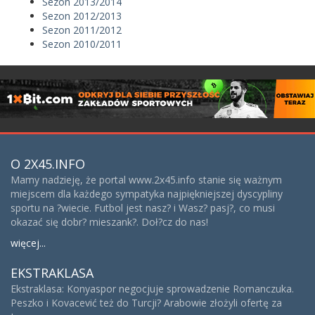
Sezon 2013/2014
Sezon 2012/2013
Sezon 2011/2012
Sezon 2010/2011
O 2X45.INFO
Mamy nadzieję, że portal www.2x45.info stanie się ważnym
miejscem dla każdego sympatyka najpiękniejszej dyscypliny
sportu na ?wiecie. Futbol jest nasz? i Wasz? pasj?, co musi
okazać się dobr? mieszank?. Doł?cz do nas!
więcej...
EKSTRAKLASA
Ekstraklasa: Konyaspor negocjuje sprowadzenie Romanczuka.
Peszko i Kovacević też do Turcji? Arabowie złożyli ofertę za