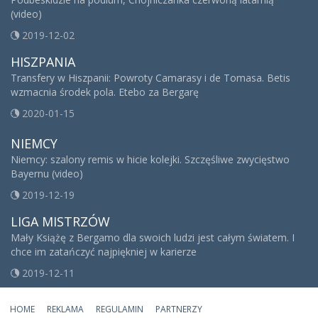
(video)
2019-12-02
HISZPANIA
Transfery w Hiszpanii: Powroty Camarasy i de Tomasa. Betis
wzmacnia środek pola. Etebo za Bergarę
2020-01-15
NIEMCY
Niemcy: szalony remis w hicie kolejki. Szczęśliwe zwycięstwo
Bayernu (video)
2019-12-19
LIGA MISTRZÓW
Mały Książę z Bergamo dla swoich ludzi jest całym światem. I
chce im zatańczyć najpiękniej w karierze
2019-12-11
HOME
REKLAMA
REGULAMIN
PARTNERZY