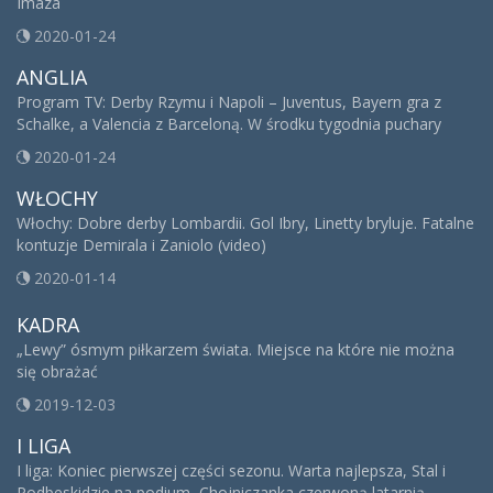
Imaza
2020-01-24
ANGLIA
Program TV: Derby Rzymu i Napoli – Juventus, Bayern gra z
Schalke, a Valencia z Barceloną. W środku tygodnia puchary
2020-01-24
WŁOCHY
Włochy: Dobre derby Lombardii. Gol Ibry, Linetty bryluje. Fatalne
kontuzje Demirala i Zaniolo (video)
2020-01-14
KADRA
„Lewy” ósmym piłkarzem świata. Miejsce na które nie można
się obrażać
2019-12-03
I LIGA
I liga: Koniec pierwszej części sezonu. Warta najlepsza, Stal i
Podbeskidzie na podium, Chojniczanka czerwoną latarnią