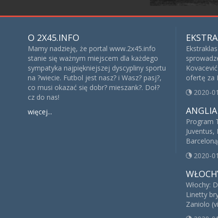
O 2X45.INFO
EKSTRA
Mamy nadzieję, że portal www.2x45.info
Ekstrakla
stanie się ważnym miejscem dla każdego
sprowadze
sympatyka najpiękniejszej dyscypliny sportu
Kovacević 
na ?wiecie. Futbol jest nasz? i Wasz? pasj?,
ofertę za
co musi okazać się dobr? mieszank?. Doł?
2020-0
cz do nas!
ANGLIA
więcej...
Program T
Juventus, 
Barceloną
2020-0
WŁOCH
Włochy: D
Linetty br
Zaniolo (v