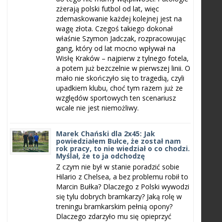
zżerają polski futbol od lat, więc
zdemaskowanie każdej kolejnej jest na
wagę złota. Czegoś takiego dokonał
właśnie Szymon Jadczak, rozpracowując
gang, który od lat mocno wpływał na
Wisłę Kraków – najpierw z tylnego fotela,
a potem już bezczelnie w pierwszej linii. O
mało nie skończyło się to tragedią, czyli
upadkiem klubu, choć tym razem już ze
względów sportowych ten scenariusz
wcale nie jest niemożliwy.
Marek Chański dla 2x45: Jak
powiedziałem Bułce, że został nam
rok pracy, to nie wiedział o co chodzi.
Myślał, że to ja odchodzę
Z czym nie był w stanie poradzić sobie
Hilario z Chelsea, a bez problemu robił to
Marcin Bułka? Dlaczego z Polski wywodzi
się tylu dobrych bramkarzy? Jaką rolę w
treningu bramkarskim pełnią opony?
Dlaczego zdarzyło mu się opieprzyć