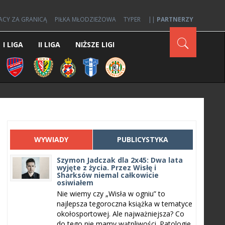
ACY ZA GRANICĄ
PIŁKA MŁODZIEŻOWA
TYPER
||
PARTNERZY
I LIGA
II LIGA
NIŻSZE LIGI
WYWIADY
PUBLICYSTYKA
Szymon Jadczak dla 2x45: Dwa lata
wyjęte z życia. Przez Wisłę i
Sharksów niemal całkowicie
osiwiałem
Nie wiemy czy „Wisła w ogniu” to
najlepsza tegoroczna książka w tematyce
okołosportowej. Ale najważniejsza? Co
do tego nie mamy wątpliwości. Patologie