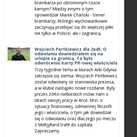
bramkarza po obronionym rzucie
karnym? Między innymi o tym
opowiedział Marek Chański - trener
bramkarzy, którego wychowankowie
zaczynają przebijać się do większej piłki
nie tylko w Polsce, ale i zagranicą.
Wojciech Pertkiewicz dla 2x45: O
odwołaniu dowiedziałem się na
urlopie za granicą. To było
odwrócenie karty PR-owej właściciela
Trzy tygodnie temu w biurach Arki Gdynia
zatrzęsła się ziemia. Wojciech Pertkiewicz
został odwołany ze stanowiska prezesa,
a w klubie nastąpiło nowe rozdanie. Były
prezes żółto-niebieskich mówi nam o
latach swojej pracy w Arce. M.in. o
sytuacji finansowej, odmiennej filozofii
jego i właściciela, o tym jak dowiedział
się o odwołaniu oraz dlaczego po meczu
z Midtjylland trafił do szpitala.
Zapraszamy.