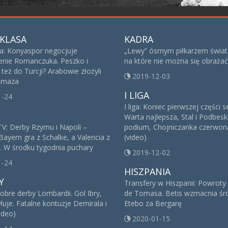
KLASA
KADRA
sa: Konyaspor negocjuje
„Lewy” ósmym piłkarzem świat
nie Romanczuka. Peszko i
na które nie można się obrażać
też do Turcji? Arabowie złożyli
2019-12-03
 Imaza
I LIGA
1-24
I liga: Koniec pierwszej części 
Warta najlepsza, Stal i Podbesk
V: Derby Rzymu i Napoli –
podium, Chojniczanka czerwoną
Bayern gra z Schalke, a Valencia z
(video)
. W środku tygodnia puchary
2019-12-02
1-24
HISZPANIA
Y
Transfery w Hiszpanii: Powroty
obre derby Lombardii. Gol Ibry,
de Tomasa. Betis wzmacnia śro
yluje. Fatalne kontuzje Demirala i
Etebo za Bergarę
ideo)
2020-01-15