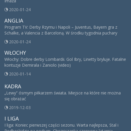
Imaza
2020-01-24
ANGLIA
Program TV: Derby Rzymu i Napoli – Juventus, Bayern gra z
Schalke, a Valencia z Barceloną. W środku tygodnia puchary
2020-01-24
WŁOCHY
Włochy: Dobre derby Lombardii. Gol Ibry, Linetty bryluje. Fatalne
kontuzje Demirala i Zaniolo (video)
2020-01-14
KADRA
„Lewy” ósmym piłkarzem świata. Miejsce na które nie można
się obrażać
2019-12-03
I LIGA
I liga: Koniec pierwszej części sezonu. Warta najlepsza, Stal i
Podbeskidzie na podium, Chojniczanka czerwoną latarnią