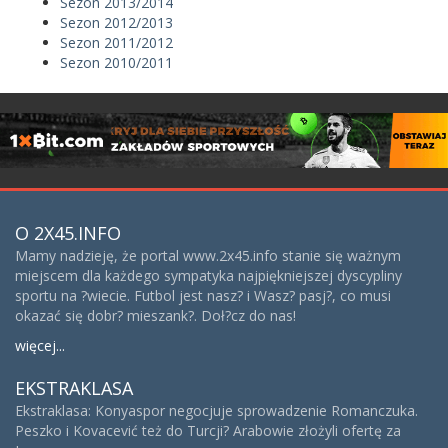
Sezon 2013/2014
Sezon 2012/2013
Sezon 2011/2012
Sezon 2010/2011
O 2X45.INFO
Mamy nadzieję, że portal www.2x45.info stanie się ważnym
miejscem dla każdego sympatyka najpiękniejszej dyscypliny
sportu na ?wiecie. Futbol jest nasz? i Wasz? pasj?, co musi
okazać się dobr? mieszank?. Doł?cz do nas!
więcej...
EKSTRAKLASA
Ekstraklasa: Konyaspor negocjuje sprowadzenie Romanczuka.
Peszko i Kovacević też do Turcji? Arabowie złożyli ofertę za