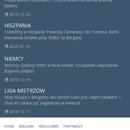
(video)
2019-12-02
HISZPANIA
Transfery w Hiszpanii: Powroty Camarasy i de Tomasa. Betis
wzmacnia środek pola. Etebo za Bergarę
2020-01-15
NIEMCY
Niemcy: szalony remis w hicie kolejki. Szczęśliwe zwycięstwo
Bayernu (video)
2019-12-19
LIGA MISTRZÓW
Mały Książę z Bergamo dla swoich ludzi jest całym światem. I
chce im zatańczyć najpiękniej w karierze
2019-12-11
HOME
REKLAMA
REGULAMIN
PARTNERZY