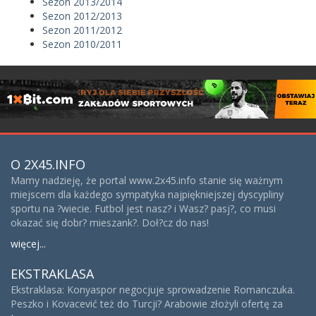
Sezon 2013/2014
Sezon 2012/2013
Sezon 2011/2012
Sezon 2010/2011
O 2X45.INFO
Mamy nadzieję, że portal www.2x45.info stanie się ważnym
miejscem dla każdego sympatyka najpiękniejszej dyscypliny
sportu na ?wiecie. Futbol jest nasz? i Wasz? pasj?, co musi
okazać się dobr? mieszank?. Doł?cz do nas!
więcej...
EKSTRAKLASA
Ekstraklasa: Konyaspor negocjuje sprowadzenie Romanczuka.
Peszko i Kovacević też do Turcji? Arabowie złożyli ofertę za