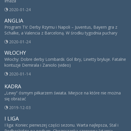
Imaza
2020-01-24
ANGLIA
Program TV: Derby Rzymu i Napoli – Juventus, Bayern gra z
Schalke, a Valencia z Barceloną. W środku tygodnia puchary
2020-01-24
WŁOCHY
Włochy: Dobre derby Lombardii. Gol Ibry, Linetty bryluje. Fatalne
kontuzje Demirala i Zaniolo (video)
2020-01-14
KADRA
„Lewy” ósmym piłkarzem świata. Miejsce na które nie można
się obrażać
2019-12-03
I LIGA
I liga: Koniec pierwszej części sezonu. Warta najlepsza, Stal i
Podbeskidzie na podium, Chojniczanka czerwoną latarnią