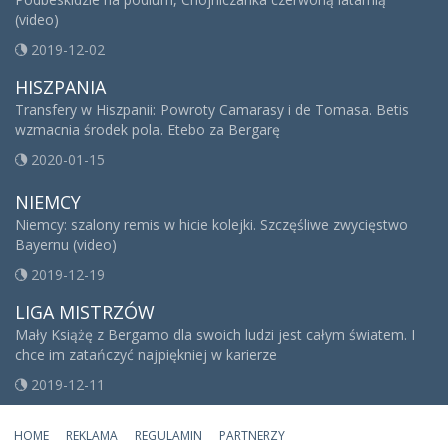
(video)
2019-12-02
HISZPANIA
Transfery w Hiszpanii: Powroty Camarasy i de Tomasa. Betis
wzmacnia środek pola. Etebo za Bergarę
2020-01-15
NIEMCY
Niemcy: szalony remis w hicie kolejki. Szczęśliwe zwycięstwo
Bayernu (video)
2019-12-19
LIGA MISTRZÓW
Mały Książę z Bergamo dla swoich ludzi jest całym światem. I
chce im zatańczyć najpiękniej w karierze
2019-12-11
HOME
REKLAMA
REGULAMIN
PARTNERZY