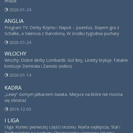
Imaza
2020-01-24
ANGLIA
Program TV: Derby Rzymu i Napoli – Juventus, Bayern gra z
Schalke, a Valencia z Barceloną. W środku tygodnia puchary
2020-01-24
WŁOCHY
Włochy: Dobre derby Lombardii. Gol Ibry, Linetty bryluje. Fatalne
kontuzje Demirala i Zaniolo (video)
2020-01-14
KADRA
„Lewy” ósmym piłkarzem świata. Miejsce na które nie można
się obrażać
2019-12-03
I LIGA
I liga: Koniec pierwszej części sezonu. Warta najlepsza, Stal i
Podbeskidzie na podium, Chojniczanka czerwoną latarnią