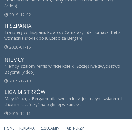
(video)
2019-12-02
HISZPANIA
Transfery w Hiszpanii: Powroty Camarasy i de Tomasa. Betis
wzmacnia środek pola. Etebo za Bergarę
2020-01-15
NIEMCY
Niemcy: szalony remis w hicie kolejki. Szczęśliwe zwycięstwo
Bayernu (video)
2019-12-19
LIGA MISTRZÓW
Mały Książę z Bergamo dla swoich ludzi jest całym światem. I
chce im zatańczyć najpiękniej w karierze
2019-12-11
HOME
REKLAMA
REGULAMIN
PARTNERZY