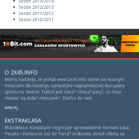
Sezon 2013/2014
Sezon 2012/2013
Sezon 2011/2012
Sezon 2010/2011
O 2X45.INFO
Mamy nadzieję, że portal www.2x45.info stanie się ważnym
miejscem dla każdego sympatyka najpiękniejszej dyscypliny
sportu na ?wiecie. Futbol jest nasz? i Wasz? pasj?, co musi
okazać się dobr? mieszank?. Doł?cz do nas!
więcej...
EKSTRAKLASA
Ekstraklasa: Konyaspor negocjuje sprowadzenie Romanczuka.
Peszko i Kovacević też do Turcji? Arabowie złożyli ofertę za