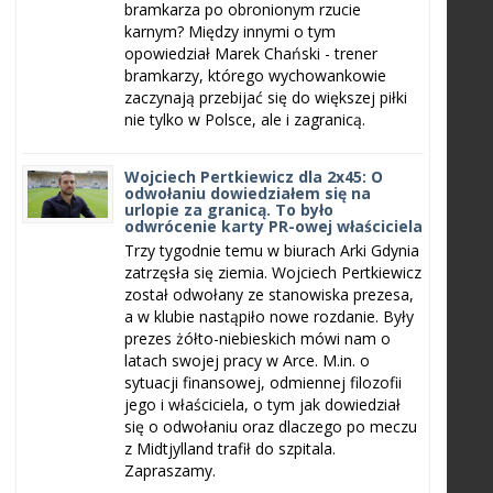
bramkarza po obronionym rzucie
karnym? Między innymi o tym
opowiedział Marek Chański - trener
bramkarzy, którego wychowankowie
zaczynają przebijać się do większej piłki
nie tylko w Polsce, ale i zagranicą.
Wojciech Pertkiewicz dla 2x45: O
odwołaniu dowiedziałem się na
urlopie za granicą. To było
odwrócenie karty PR-owej właściciela
Trzy tygodnie temu w biurach Arki Gdynia
zatrzęsła się ziemia. Wojciech Pertkiewicz
został odwołany ze stanowiska prezesa,
a w klubie nastąpiło nowe rozdanie. Były
prezes żółto-niebieskich mówi nam o
latach swojej pracy w Arce. M.in. o
sytuacji finansowej, odmiennej filozofii
jego i właściciela, o tym jak dowiedział
się o odwołaniu oraz dlaczego po meczu
z Midtjylland trafił do szpitala.
Zapraszamy.