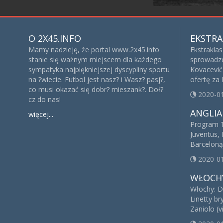
O 2X45.INFO
EKSTRA
Mamy nadzieję, że portal www.2x45.info
Ekstrakla
stanie się ważnym miejscem dla każdego
sprowadze
sympatyka najpiękniejszej dyscypliny sportu
Kovacević 
na ?wiecie. Futbol jest nasz? i Wasz? pasj?,
ofertę za
co musi okazać się dobr? mieszank?. Doł?
2020-0
cz do nas!
ANGLIA
więcej...
Program T
Juventus, 
Barceloną
2020-0
WŁOCH
Włochy: D
Linetty br
Zaniolo (v