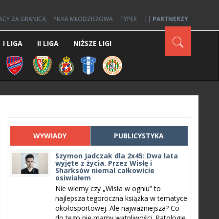
ACY ZA GRANICĄ
PIŁKA MŁODZIEŻOWA
TYPER
||
PARTNERZY
I LIGA
II LIGA
NIŻSZE LIGI
WYWIADY
PUBLICYSTYKA
Szymon Jadczak dla 2x45: Dwa lata
wyjęte z życia. Przez Wisłę i
Sharksów niemal całkowicie
osiwiałem
Nie wiemy czy „Wisła w ogniu” to
najlepsza tegoroczna książka w tematyce
okołosportowej. Ale najważniejsza? Co
do tego nie mamy wątpliwości. Patologie