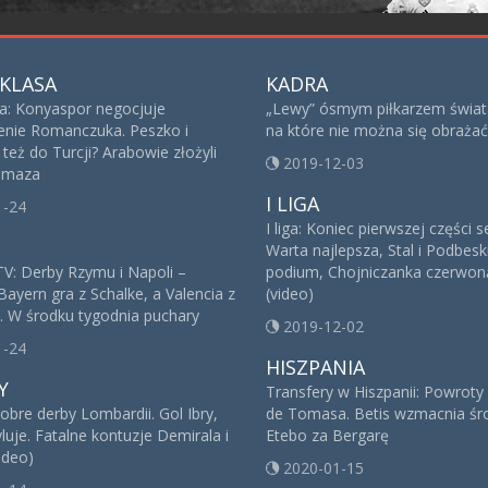
KLASA
KADRA
sa: Konyaspor negocjuje
„Lewy” ósmym piłkarzem świat
nie Romanczuka. Peszko i
na które nie można się obrażać
też do Turcji? Arabowie złożyli
2019-12-03
 Imaza
I LIGA
1-24
I liga: Koniec pierwszej części 
Warta najlepsza, Stal i Podbesk
V: Derby Rzymu i Napoli –
podium, Chojniczanka czerwoną
Bayern gra z Schalke, a Valencia z
(video)
. W środku tygodnia puchary
2019-12-02
1-24
HISZPANIA
Y
Transfery w Hiszpanii: Powroty
obre derby Lombardii. Gol Ibry,
de Tomasa. Betis wzmacnia śro
yluje. Fatalne kontuzje Demirala i
Etebo za Bergarę
ideo)
2020-01-15