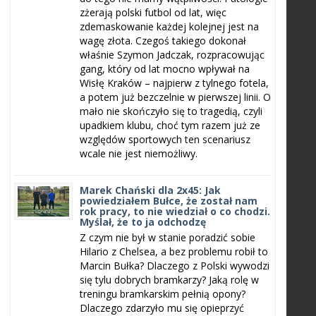
zżerają polski futbol od lat, więc
zdemaskowanie każdej kolejnej jest na
wagę złota. Czegoś takiego dokonał
właśnie Szymon Jadczak, rozpracowując
gang, który od lat mocno wpływał na
Wisłę Kraków – najpierw z tylnego fotela,
a potem już bezczelnie w pierwszej linii. O
mało nie skończyło się to tragedią, czyli
upadkiem klubu, choć tym razem już ze
względów sportowych ten scenariusz
wcale nie jest niemożliwy.
Marek Chański dla 2x45: Jak
powiedziałem Bułce, że został nam
rok pracy, to nie wiedział o co chodzi.
Myślał, że to ja odchodzę
Z czym nie był w stanie poradzić sobie
Hilario z Chelsea, a bez problemu robił to
Marcin Bułka? Dlaczego z Polski wywodzi
się tylu dobrych bramkarzy? Jaką rolę w
treningu bramkarskim pełnią opony?
Dlaczego zdarzyło mu się opieprzyć