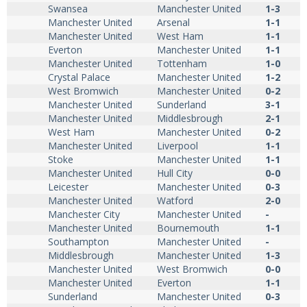
Swansea
Manchester United
1-3
Manchester United
Arsenal
1-1
Manchester United
West Ham
1-1
Everton
Manchester United
1-1
Manchester United
Tottenham
1-0
Crystal Palace
Manchester United
1-2
West Bromwich
Manchester United
0-2
Manchester United
Sunderland
3-1
Manchester United
Middlesbrough
2-1
West Ham
Manchester United
0-2
Manchester United
Liverpool
1-1
Stoke
Manchester United
1-1
Manchester United
Hull City
0-0
Leicester
Manchester United
0-3
Manchester United
Watford
2-0
Manchester City
Manchester United
-
Manchester United
Bournemouth
1-1
Southampton
Manchester United
-
Middlesbrough
Manchester United
1-3
Manchester United
West Bromwich
0-0
Manchester United
Everton
1-1
Sunderland
Manchester United
0-3