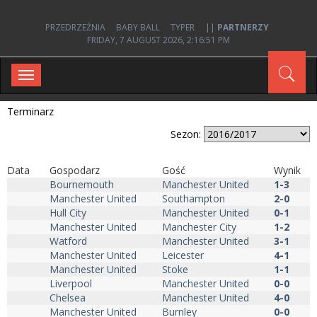
PRZEDRZEŹNIA
BABY BALL
TYPER
||
PARTNERZY
FRIDAY, 7 AUGUST 2026, 2:16:51 PM
Toggle
navigation
Terminarz
Sezon:
Data
Gospodarz
Gość
Wynik
Bournemouth
Manchester United
1-3
Manchester United
Southampton
2-0
Hull City
Manchester United
0-1
Manchester United
Manchester City
1-2
Watford
Manchester United
3-1
Manchester United
Leicester
4-1
Manchester United
Stoke
1-1
Liverpool
Manchester United
0-0
Chelsea
Manchester United
4-0
Manchester United
Burnley
0-0