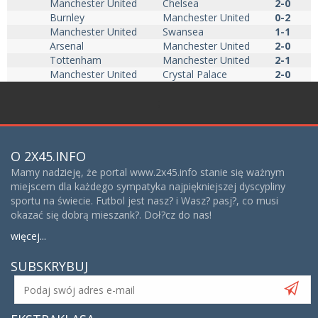
Manchester United
Chelsea
2-0
Burnley
Manchester United
0-2
Manchester United
Swansea
1-1
Arsenal
Manchester United
2-0
Tottenham
Manchester United
2-1
Manchester United
Crystal Palace
2-0
;
O 2X45.INFO
Mamy nadzieję, że portal www.2x45.info stanie się ważnym
miejscem dla każdego sympatyka najpiękniejszej dyscypliny
sportu na świecie. Futbol jest nasz? i Wasz? pasj?, co musi
okazać się dobrą mieszank?. Doł?cz do nas!
więcej...
SUBSKRYBUJ