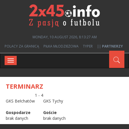
MONDAY, 10 AUGUST 2026, 8:13:27 AM
POLACY ZA GRANICĄ
PIŁKA MŁODZIEŻOWA
TYPER
||
PARTNERZY
Toggle
navigation
TERMINARZ
1 - 4
GKS Bełchatów
GKS Tychy
Gospodarze
Goście
brak danych
brak danych