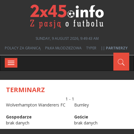
SUNDAY, 9 AUGUST 2026, 9:49:43 AM
POLACY ZA GRANICĄ
PIŁKA MŁODZIEŻOWA
TYPER
||
PARTNERZY
Toggle
navigation
TERMINARZ
1 - 1
Wolverhampton Wanderers FC
Burnley
Gospodarze
Goście
brak danych
brak danych