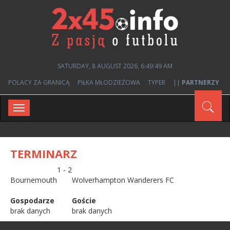
SATURDAY, 8 AUGUST 2026, 6:49:49 AM
POLACY ZA GRANICĄ
PIŁKA MŁODZIEŻOWA
TYPER
||
PARTNERZY
Toggle
navigation
TERMINARZ
1 - 2
Bournemouth
Wolverhampton Wanderers FC
Gospodarze
Goście
brak danych
brak danych