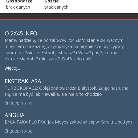
Gospodarze
Goście
brak danych
brak danych
O 2X45.INFO
Mamy nadzieję, że portal www.2x45.info stanie się ważnym
miejscem dla każdego sympatyka najpiękniejszej dyscypliny
sportu na ?wiecie. Futbol jest nasz? i Wasz? pasj?, co musi
okazać się dobr? mieszank?. Doł?cz do nas!
więcej...
EKSTRAKLASA
TURBOKOPACZ: Oblężona twierdza Białystok. Zając nasłuchał
się, że ma być jak Nawałka, ale nie o to chodziło
2020-10-01
ANGLIA
BYŁA TAKA PLOTKA: Jak Moyes zakochał się w Karolu Linettym
2020-10-06