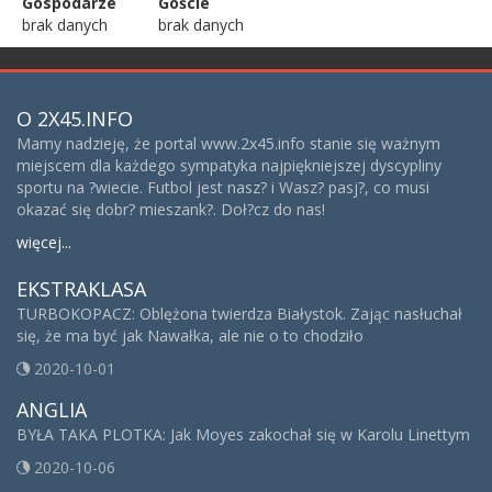
Gospodarze
Goście
brak danych
brak danych
O 2X45.INFO
Mamy nadzieję, że portal www.2x45.info stanie się ważnym
miejscem dla każdego sympatyka najpiękniejszej dyscypliny
sportu na ?wiecie. Futbol jest nasz? i Wasz? pasj?, co musi
okazać się dobr? mieszank?. Doł?cz do nas!
więcej...
EKSTRAKLASA
TURBOKOPACZ: Oblężona twierdza Białystok. Zając nasłuchał
się, że ma być jak Nawałka, ale nie o to chodziło
2020-10-01
ANGLIA
BYŁA TAKA PLOTKA: Jak Moyes zakochał się w Karolu Linettym
2020-10-06