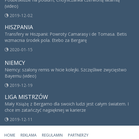
(video)
2019-12-02
HISZPANIA
Transfery w Hiszpanii: Powroty Camarasy i de Tomasa. Betis
wzmacnia środek pola. Etebo za Bergarę
2020-01-15
NIEMCY
Niemcy: szalony remis w hicie kolejki. Szczęśliwe zwycięstwo
Bayernu (video)
2019-12-19
LIGA MISTRZÓW
Mały Książę z Bergamo dla swoich ludzi jest całym światem. I
chce im zatańczyć najpiękniej w karierze
2019-12-11
HOME
REKLAMA
REGULAMIN
PARTNERZY