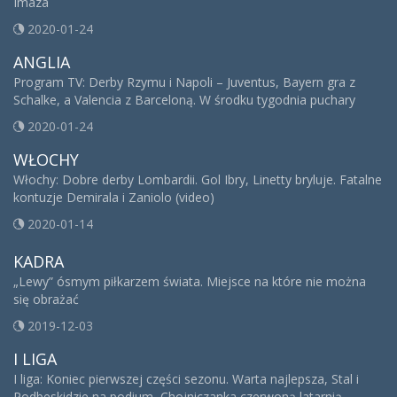
Imaza
2020-01-24
ANGLIA
Program TV: Derby Rzymu i Napoli – Juventus, Bayern gra z
Schalke, a Valencia z Barceloną. W środku tygodnia puchary
2020-01-24
WŁOCHY
Włochy: Dobre derby Lombardii. Gol Ibry, Linetty bryluje. Fatalne
kontuzje Demirala i Zaniolo (video)
2020-01-14
KADRA
„Lewy” ósmym piłkarzem świata. Miejsce na które nie można
się obrażać
2019-12-03
I LIGA
I liga: Koniec pierwszej części sezonu. Warta najlepsza, Stal i
Podbeskidzie na podium, Chojniczanka czerwoną latarnią