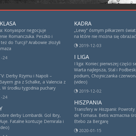
KLASA
KADRA
sa: Konyaspor negocjuje
„Lewy” ósmym piłkarzem świat
nie Romanczuka. Peszko i
na które nie można się obrażać
też do Turcji? Arabowie złożyli
2019-12-03
 Imaza
I LIGA
1-24
I liga: Koniec pierwszej części 
Warta najlepsza, Stal i Podbesk
V: Derby Rzymu i Napoli –
podium, Chojniczanka czerwoną
Bayern gra z Schalke, a Valencia z
(video)
. W środku tygodnia puchary
2019-12-02
1-24
HISZPANIA
Y
Transfery w Hiszpanii: Powroty
obre derby Lombardii. Gol Ibry,
de Tomasa. Betis wzmacnia śro
yluje. Fatalne kontuzje Demirala i
Etebo za Bergarę
ideo)
2020-01-15