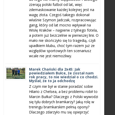
zżerają polski futbol od lat, więc
zdemaskowanie każdej kolejnej jest na
wagę złota. Czegoś takiego dokonał
właśnie Szymon Jadczak, rozpracowując
gang, który od lat mocno wpływał na
Wisłę Kraków – najpierw z tylnego fotela,
a potem już bezczelnie w pierwszej linii. O
mało nie skończyło się to tragedią, czyli
upadkiem klubu, choć tym razem już ze
względów sportowych ten scenariusz
wcale nie jest niemożliwy.
Marek Chański dla 2x45: Jak
powiedziałem Bułce, że został nam
rok pracy, to nie wiedział o co chodzi.
Myślał, że to ja odchodzę
Z czym nie był w stanie poradzić sobie
Hilario z Chelsea, a bez problemu robił to
Marcin Bułka? Dlaczego z Polski wywodzi
się tylu dobrych bramkarzy? Jaką rolę w
treningu bramkarskim pełnią opony?
Dlaczego zdarzyło mu się opieprzyć