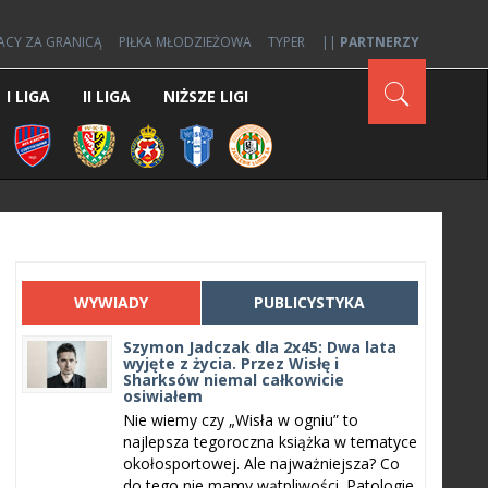
ACY ZA GRANICĄ
PIŁKA MŁODZIEŻOWA
TYPER
||
PARTNERZY
I LIGA
II LIGA
NIŻSZE LIGI
WYWIADY
PUBLICYSTYKA
Szymon Jadczak dla 2x45: Dwa lata
wyjęte z życia. Przez Wisłę i
Sharksów niemal całkowicie
osiwiałem
Nie wiemy czy „Wisła w ogniu” to
najlepsza tegoroczna książka w tematyce
okołosportowej. Ale najważniejsza? Co
do tego nie mamy wątpliwości. Patologie