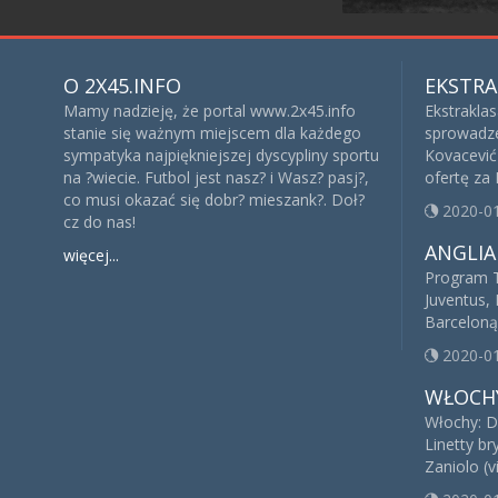
O 2X45.INFO
EKSTRA
Mamy nadzieję, że portal www.2x45.info
Ekstrakla
stanie się ważnym miejscem dla każdego
sprowadze
sympatyka najpiękniejszej dyscypliny sportu
Kovacević 
na ?wiecie. Futbol jest nasz? i Wasz? pasj?,
ofertę za
co musi okazać się dobr? mieszank?. Doł?
2020-0
cz do nas!
ANGLIA
więcej...
Program T
Juventus, 
Barceloną
2020-0
WŁOCH
Włochy: D
Linetty br
Zaniolo (v