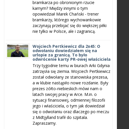
bramkarza po obronionym rzucie
karnym? Między innymi o tym
opowiedział Marek Chański - trener
bramkarzy, którego wychowankowie
zaczynają przebijać się do większej piłki
nie tylko w Polsce, ale i zagranicą.
Wojciech Pertkiewicz dla 2x45: O
odwołaniu dowiedziałem się na
urlopie za granicą. To było
odwrócenie karty PR-owej właściciela
Trzy tygodnie temu w biurach Arki Gdynia
zatrzęsła się ziemia. Wojciech Pertkiewicz
został odwołany ze stanowiska prezesa,
a w klubie nastąpiło nowe rozdanie. Były
prezes żółto-niebieskich mówi nam o
latach swojej pracy w Arce. M.in. o
sytuacji finansowej, odmiennej filozofii
jego i właściciela, o tym jak dowiedział
się o odwołaniu oraz dlaczego po meczu
z Midtjylland trafił do szpitala.
Zapraszamy.