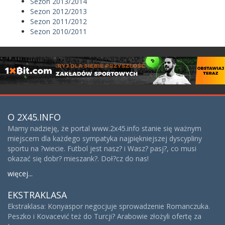
Sezon 2013/2014
Sezon 2012/2013
Sezon 2011/2012
Sezon 2010/2011
O 2X45.INFO
Mamy nadzieję, że portal www.2x45.info stanie się ważnym
miejscem dla każdego sympatyka najpiękniejszej dyscypliny
sportu na ?wiecie. Futbol jest nasz? i Wasz? pasj?, co musi
okazać się dobr? mieszank?. Doł?cz do nas!
więcej...
EKSTRAKLASA
Ekstraklasa: Konyaspor negocjuje sprowadzenie Romanczuka.
Peszko i Kovacević też do Turcji? Arabowie złożyli ofertę za