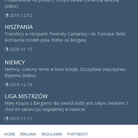
(video)
2019-12-02
HISZPANIA
Transfery w Hiszpanii: Powroty Camarasy i de Tomasa. Betis
wzmacnia środek pola. Etebo za Bergarę
2020-01-15
NIEMCY
Niemcy: szalony remis w hicie kolejki. Szczęśliwe zwycięstwo
Bayernu (video)
2019-12-19
LIGA MISTRZÓW
Mały Książę z Bergamo dla swoich ludzi jest całym światem. I
chce im zatańczyć najpiękniej w karierze
2019-12-11
HOME
REKLAMA
REGULAMIN
PARTNERZY