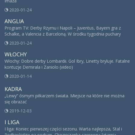
Imaza
2020-01-24
ANGLIA
Program TV: Derby Rzymu i Napoli – Juventus, Bayern gra z
Schalke, a Valencia z Barceloną. W środku tygodnia puchary
2020-01-24
WŁOCHY
Włochy: Dobre derby Lombardii. Gol Ibry, Linetty bryluje. Fatalne
kontuzje Demirala i Zaniolo (video)
2020-01-14
KADRA
„Lewy” ósmym piłkarzem świata. Miejsce na które nie można
się obrażać
2019-12-03
I LIGA
I liga: Koniec pierwszej części sezonu. Warta najlepsza, Stal i
Podbeskidzie na podium, Chojniczanka czerwoną latarnią