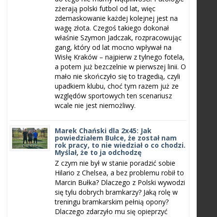
zżerają polski futbol od lat, więc
zdemaskowanie każdej kolejnej jest na
wagę złota. Czegoś takiego dokonał
właśnie Szymon Jadczak, rozpracowując
gang, który od lat mocno wpływał na
Wisłę Kraków – najpierw z tylnego fotela,
a potem już bezczelnie w pierwszej linii. O
mało nie skończyło się to tragedią, czyli
upadkiem klubu, choć tym razem już ze
względów sportowych ten scenariusz
wcale nie jest niemożliwy.
Marek Chański dla 2x45: Jak
powiedziałem Bułce, że został nam
rok pracy, to nie wiedział o co chodzi.
Myślał, że to ja odchodzę
Z czym nie był w stanie poradzić sobie
Hilario z Chelsea, a bez problemu robił to
Marcin Bułka? Dlaczego z Polski wywodzi
się tylu dobrych bramkarzy? Jaką rolę w
treningu bramkarskim pełnią opony?
Dlaczego zdarzyło mu się opieprzyć