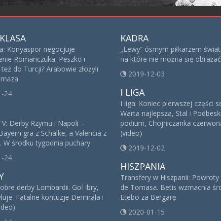
KLASA
KADRA
sa: Konyaspor negocjuje
„Lewy” ósmym piłkarzem świat
nie Romanczuka. Peszko i
na które nie można się obrażać
też do Turcji? Arabowie złożyli
2019-12-03
 Imaza
I LIGA
1-24
I liga: Koniec pierwszej części 
Warta najlepsza, Stal i Podbesk
V: Derby Rzymu i Napoli –
podium, Chojniczanka czerwoną
Bayern gra z Schalke, a Valencia z
(video)
. W środku tygodnia puchary
2019-12-02
1-24
HISZPANIA
Y
Transfery w Hiszpanii: Powroty
obre derby Lombardii. Gol Ibry,
de Tomasa. Betis wzmacnia śro
yluje. Fatalne kontuzje Demirala i
Etebo za Bergarę
ideo)
2020-01-15