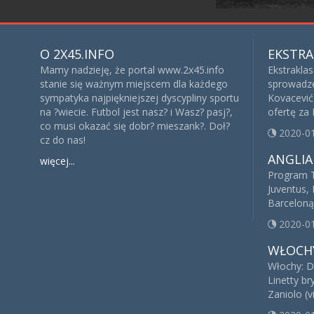
O 2X45.INFO
EKSTRA
Mamy nadzieję, że portal www.2x45.info
Ekstrakla
stanie się ważnym miejscem dla każdego
sprowadze
sympatyka najpiękniejszej dyscypliny sportu
Kovacević 
na ?wiecie. Futbol jest nasz? i Wasz? pasj?,
ofertę za
co musi okazać się dobr? mieszank?. Doł?
2020-0
cz do nas!
ANGLIA
więcej...
Program T
Juventus, 
Barceloną
2020-0
WŁOCH
Włochy: D
Linetty br
Zaniolo (v