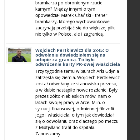
bramkarza po obronionym rzucie
karnym? Między innymi o tym
opowiedział Marek Chański - trener
bramkarzy, którego wychowankowie
zaczynają przebijać się do większej piłki
nie tylko w Polsce, ale i zagranicą.
Wojciech Pertkiewicz dla 2x45: O
odwołaniu dowiedziałem się na
urlopie za granicą. To było
odwrócenie karty PR-owej właściciela
Trzy tygodnie temu w biurach Arki Gdynia
zatrzęsła się ziemia. Wojciech Pertkiewicz
został odwołany ze stanowiska prezesa,
a w klubie nastąpiło nowe rozdanie. Były
prezes żółto-niebieskich mówi nam o
latach swojej pracy w Arce. M.in. o
sytuacji finansowej, odmiennej filozofii
jego i właściciela, o tym jak dowiedział
się o odwołaniu oraz dlaczego po meczu
z Midtjylland trafił do szpitala.
Zapraszamy.