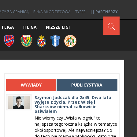
ACY ZA GRANICĄ
PIŁKA MŁODZIEŻOWA
TYPER
||
PARTNERZY
I LIGA
II LIGA
NIŻSZE LIGI
WYWIADY
PUBLICYSTYKA
Szymon Jadczak dla 2x45: Dwa lata
wyjęte z życia. Przez Wisłę i
Sharksów niemal całkowicie
osiwiałem
Nie wiemy czy „Wisła w ogniu” to
najlepsza tegoroczna książka w tematyce
okołosportowej. Ale najważniejsza? Co
do tego nie mamy wątpliwości. Patologie