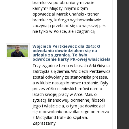
bramkarza po obronionym rzucie
karnym? Między innymi o tym
opowiedział Marek Chański - trener
bramkarzy, którego wychowankowie
zaczynają przebijać się do większej piłki
nie tylko w Polsce, ale i zagranicą.
Wojciech Pertkiewicz dla 2x45: O
odwołaniu dowiedziałem się na
urlopie za granicą. To było
odwrócenie karty PR-owej właściciela
Trzy tygodnie temu w biurach Arki Gdynia
zatrzęsła się ziemia. Wojciech Pertkiewicz
został odwołany ze stanowiska prezesa,
a w klubie nastąpiło nowe rozdanie. Były
prezes żółto-niebieskich mówi nam o
latach swojej pracy w Arce. M.in. o
sytuacji finansowej, odmiennej filozofii
jego i właściciela, o tym jak dowiedział
się o odwołaniu oraz dlaczego po meczu
z Midtjylland trafił do szpitala.
Zapraszamy.