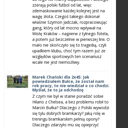
zżerają polski futbol od lat, więc
zdemaskowanie każdej kolejnej jest na
wagę złota. Czegoś takiego dokonał
właśnie Szymon Jadczak, rozpracowując
gang, który od lat mocno wpływał na
Wisłę Kraków – najpierw z tylnego fotela,
a potem już bezczelnie w pierwszej linii. O
mało nie skończyło się to tragedią, czyli
upadkiem klubu, choć tym razem już ze
względów sportowych ten scenariusz
wcale nie jest niemożliwy.
Marek Chański dla 2x45: Jak
powiedziałem Bułce, że został nam
rok pracy, to nie wiedział o co chodzi.
Myślał, że to ja odchodzę
Z czym nie był w stanie poradzić sobie
Hilario z Chelsea, a bez problemu robił to
Marcin Bułka? Dlaczego z Polski wywodzi
się tylu dobrych bramkarzy? Jaką rolę w
treningu bramkarskim pełnią opony?
Dlaczego zdarzyło mu się opieprzyć