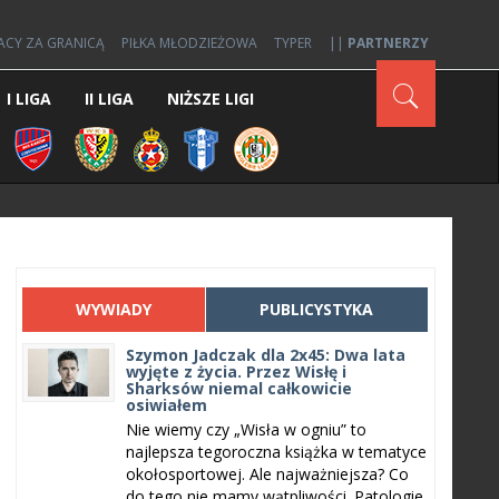
ACY ZA GRANICĄ
PIŁKA MŁODZIEŻOWA
TYPER
||
PARTNERZY
I LIGA
II LIGA
NIŻSZE LIGI
WYWIADY
PUBLICYSTYKA
Szymon Jadczak dla 2x45: Dwa lata
wyjęte z życia. Przez Wisłę i
Sharksów niemal całkowicie
osiwiałem
Nie wiemy czy „Wisła w ogniu” to
najlepsza tegoroczna książka w tematyce
okołosportowej. Ale najważniejsza? Co
do tego nie mamy wątpliwości. Patologie