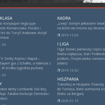
KLASA
KADRA
sa: Konyaspor negocjuje
„Lewy” ósmym piłkarzem świat
nie Romanczuka. Peszko i
na które nie można się obrażać
też do Turcji? Arabowie złożyli
2019-12-03
 Imaza
I LIGA
1-24
I liga: Koniec pierwszej części 
Warta najlepsza, Stal i Podbesk
V: Derby Rzymu i Napoli –
podium, Chojniczanka czerwoną
Bayern gra z Schalke, a Valencia z
(video)
. W środku tygodnia puchary
2019-12-02
1-24
HISZPANIA
Y
Transfery w Hiszpanii: Powroty
obre derby Lombardii. Gol Ibry,
de Tomasa. Betis wzmacnia śro
yluje. Fatalne kontuzje Demirala i
Etebo za Bergarę
ideo)
2020-01-15