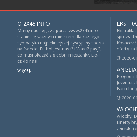
O 2X45.INFO
EKSTRA
Mamy nadzieję, że portal www.2x45.info
Ekstrakla
stanie się ważnym miejscem dla każdego
sprowadze
sympatyka najpiękniejszej dyscypliny sportu
Kovacević 
na ?wiecie. Futbol jest nasz? i Wasz? pasj?,
ofertę za
co musi okazać się dobr? mieszank?. Doł?
2020-0
cz do nas!
ANGLIA
więcej...
Program T
Juventus, 
Barceloną
2020-0
WŁOCH
Włochy: D
Linetty br
Zaniolo (v