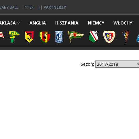
BABY BALL
TYPER
||
PARTNERZY
AKLASA
ANGLIA
HISZPANIA
NIEMCY
WŁOCHY
Sezon: