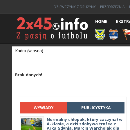
DZIEWCZYNY Z DRUŻYNY
PRZEDRZEŹNIA
HOME
EKSTR
Kadra (wiosna)
Brak danych!
WYWIADY
PUBLICYSTYKA
Normalny chłopak, który zaczynał w
A-klasie, a dziś zdobywa trofea z
Arką Gdynia. Marcin Warcholak dla