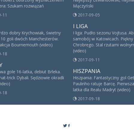
iera: Szukam rozwiązań
Mączyński
9-11
2017-09-05
I LIGA
ardzo dobry Krychowiak, świetny
I liga: Pudło sezonu Vojtusa. A
. 10 goli dwóch Manchesterów.
samobój w Katowicach. Piękny 
kcja Bournemouth (video)
Chrobrego. Stal rzutami wolnym
(video)
9-18
2017-09-11
Y
HISZPANIA
a gole 16-latka, debiut Brleka.
t-trick Dybali. Sędziowie okradli
Hiszpania: Fantastyczny gol Get
video)
Paulinho ratuje Barcę. Pierwsz
latka dla Realu Madryt (video)
9-18
2017-09-18