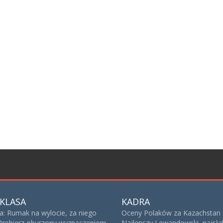
;
KLASA
KADRA
sa: Rumak na wylocie, za niego
Oceny Polaków za Kazachstan 
 Probierz oburzony wyznaczeniem
Najlepszy Lewandowski, najsła