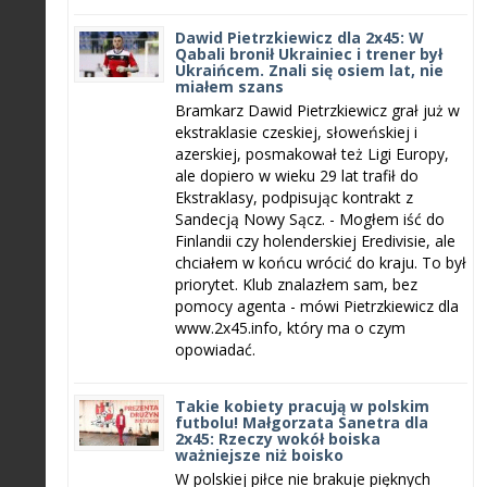
Dawid Pietrzkiewicz dla 2x45: W
Qabali bronił Ukrainiec i trener był
Ukraińcem. Znali się osiem lat, nie
miałem szans
Bramkarz Dawid Pietrzkiewicz grał już w
ekstraklasie czeskiej, słoweńskiej i
azerskiej, posmakował też Ligi Europy,
ale dopiero w wieku 29 lat trafił do
Ekstraklasy, podpisując kontrakt z
Sandecją Nowy Sącz. - Mogłem iść do
Finlandii czy holenderskiej Eredivisie, ale
chciałem w końcu wrócić do kraju. To był
priorytet. Klub znalazłem sam, bez
pomocy agenta - mówi Pietrzkiewicz dla
www.2x45.info, który ma o czym
opowiadać.
Takie kobiety pracują w polskim
futbolu! Małgorzata Sanetra dla
2x45: Rzeczy wokół boiska
ważniejsze niż boisko
W polskiej piłce nie brakuje pięknych