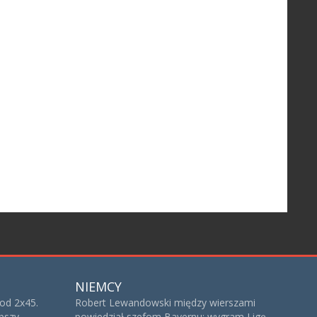
NIEMCY
od 2x45.
Robert Lewandowski między wierszami
bszy
powiedział szefom Bayernu: wygram Ligę