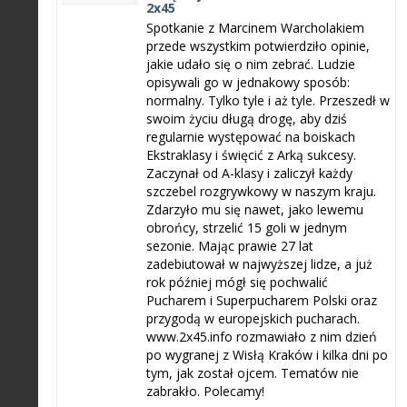
2x45
Spotkanie z Marcinem Warcholakiem
przede wszystkim potwierdziło opinie,
jakie udało się o nim zebrać. Ludzie
opisywali go w jednakowy sposób:
normalny. Tylko tyle i aż tyle. Przeszedł w
swoim życiu długą drogę, aby dziś
regularnie występować na boiskach
Ekstraklasy i święcić z Arką sukcesy.
Zaczynał od A-klasy i zaliczył każdy
szczebel rozgrywkowy w naszym kraju.
Zdarzyło mu się nawet, jako lewemu
obrońcy, strzelić 15 goli w jednym
sezonie. Mając prawie 27 lat
zadebiutował w najwyższej lidze, a już
rok później mógł się pochwalić
Pucharem i Superpucharem Polski oraz
przygodą w europejskich pucharach.
www.2x45.info rozmawiało z nim dzień
po wygranej z Wisłą Kraków i kilka dni po
tym, jak został ojcem. Tematów nie
zabrakło. Polecamy!