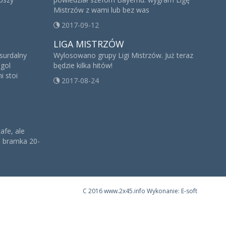
Mistrzów z wami lub bez was
2017-09-12
LIGA MISTRZÓW
bsurdalny
Wylosowano grupy Ligi Mistrzów. Już teraz
gol
będzie kilka hitów!
i stoi
2017-08-24
afe, ale
a bramka 20-
C
2016 www.2x45.info Wykonanie: E-soft