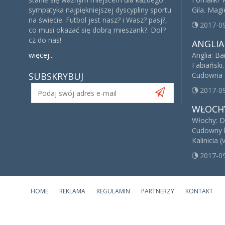
sympatyka najpiękniejszej dyscypliny sportu
Gila. Mag
na świecie. Futbol jest nasz? i Wasz? pasj?,
2017-0
co musi okazać się dobrą mieszank?. Doł?
cz do nas!
ANGLIA
więcej...
Anglia: B
Fabiański
SUBSKRYBUJ
Cudowna a
2017-0
WŁOCH
Włochy: Dw
Cudowny ha
Kalinicia (
2017-0
HOME
REKLAMA
REGULAMIN
PARTNERZY
KONTAKT