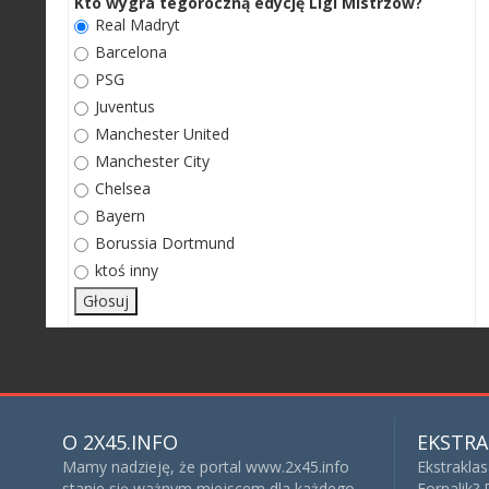
Kto wygra tegoroczną edycję Ligi Mistrzów?
Real Madryt
Barcelona
PSG
Juventus
Manchester United
Manchester City
Chelsea
Bayern
Borussia Dortmund
ktoś inny
O 2X45.INFO
EKSTRA
Mamy nadzieję, że portal www.2x45.info
Ekstrakla
stanie się ważnym miejscem dla każdego
Fornalik?