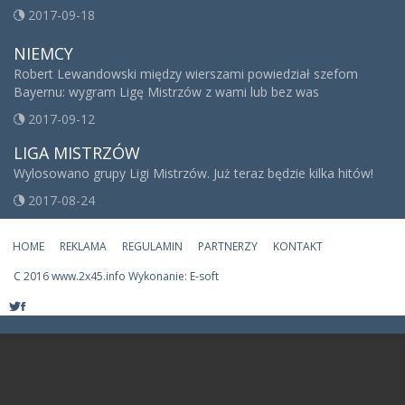
2017-09-18
NIEMCY
Robert Lewandowski między wierszami powiedział szefom
Bayernu: wygram Ligę Mistrzów z wami lub bez was
2017-09-12
LIGA MISTRZÓW
Wylosowano grupy Ligi Mistrzów. Już teraz będzie kilka hitów!
2017-08-24
HOME
REKLAMA
REGULAMIN
PARTNERZY
KONTAKT
C
2016 www.2x45.info Wykonanie: E-soft