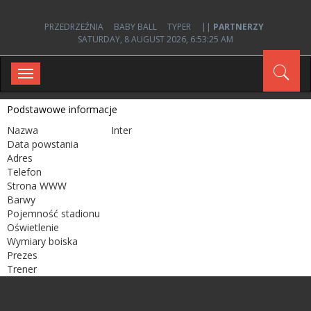
PRZEDRZEŹNIA
BABY BALL
TYPER
||
PARTNERZY
SATURDAY, 8 AUGUST 2026, 6:53:25 AM
Toggle
navigation
Podstawowe informacje
Nazwa
Inter
Data powstania
Adres
Telefon
Strona WWW
Barwy
Pojemność stadionu
Oświetlenie
Wymiary boiska
Prezes
Trener
;