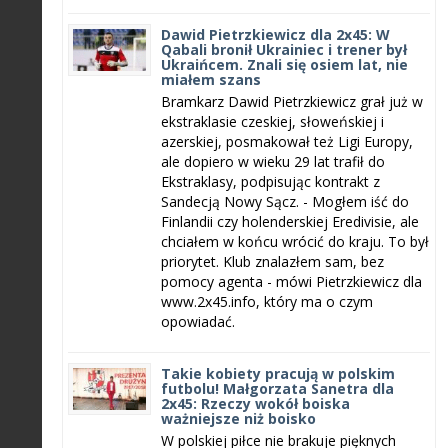
Dawid Pietrzkiewicz dla 2x45: W
Qabali bronił Ukrainiec i trener był
Ukraińcem. Znali się osiem lat, nie
miałem szans
Bramkarz Dawid Pietrzkiewicz grał już w
ekstraklasie czeskiej, słoweńskiej i
azerskiej, posmakował też Ligi Europy,
ale dopiero w wieku 29 lat trafił do
Ekstraklasy, podpisując kontrakt z
Sandecją Nowy Sącz. - Mogłem iść do
Finlandii czy holenderskiej Eredivisie, ale
chciałem w końcu wrócić do kraju. To był
priorytet. Klub znalazłem sam, bez
pomocy agenta - mówi Pietrzkiewicz dla
www.2x45.info, który ma o czym
opowiadać.
Takie kobiety pracują w polskim
futbolu! Małgorzata Sanetra dla
2x45: Rzeczy wokół boiska
ważniejsze niż boisko
W polskiej piłce nie brakuje pięknych