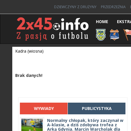
DZIEWCZYNY Z DRUŻYNY
PRZEDRZEŹNIA
HOME
EKSTR
Kadra (wiosna)
Brak danych!
WYWIADY
PUBLICYSTYKA
Normalny chłopak, który zaczynał w
A-klasie, a dziś zdobywa trofea z
Arką Gdynia. Marcin Warcholak dla