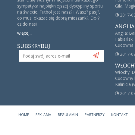
sympatyka najpiękniejszej dyscypliny sportu
Gila. Mag
na świecie. Futbol jest nasz? i Wasz? pasj?,
2017-0
co musi okazać się dobrą mieszank?. Doł?
cz do nas!
ANGLIA
więcej...
Anglia: B
Fabiański
SUBSKRYBUJ
Cudowna a
2017-0
WŁOCH
Włochy: Dw
Cudowny ha
Kalinicia (
2017-0
HOME
REKLAMA
REGULAMIN
PARTNERZY
KONTAKT