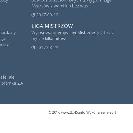
Mistrzów z wami lub bez was
2017-09-12
LIGA MISTRZÓW
bsurdalny
Wylosowano grupy Ligi Mistrzów. Już teraz
gol
będzie kilka hitów!
i stoi
2017-08-24
afe, ale
a bramka 20-
C
2016 www.2x45.info Wykonanie: E-soft