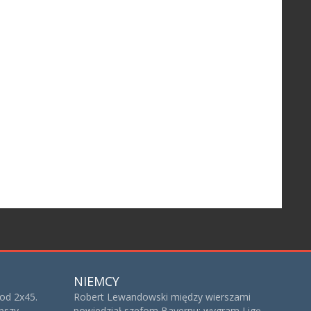
NIEMCY
od 2x45.
Robert Lewandowski między wierszami
bszy
powiedział szefom Bayernu: wygram Ligę