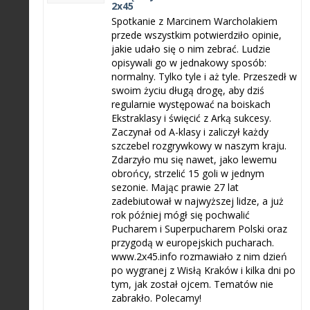
2x45
Spotkanie z Marcinem Warcholakiem
przede wszystkim potwierdziło opinie,
jakie udało się o nim zebrać. Ludzie
opisywali go w jednakowy sposób:
normalny. Tylko tyle i aż tyle. Przeszedł w
swoim życiu długą drogę, aby dziś
regularnie występować na boiskach
Ekstraklasy i święcić z Arką sukcesy.
Zaczynał od A-klasy i zaliczył każdy
szczebel rozgrywkowy w naszym kraju.
Zdarzyło mu się nawet, jako lewemu
obrońcy, strzelić 15 goli w jednym
sezonie. Mając prawie 27 lat
zadebiutował w najwyższej lidze, a już
rok później mógł się pochwalić
Pucharem i Superpucharem Polski oraz
przygodą w europejskich pucharach.
www.2x45.info rozmawiało z nim dzień
po wygranej z Wisłą Kraków i kilka dni po
tym, jak został ojcem. Tematów nie
zabrakło. Polecamy!