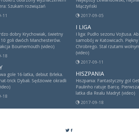
iera: Szukam rozwiązań
Mączyński
9-11
2017-09-05
I LIGA
ardzo dobry Krychowiak, świetny
I liga: Pudło sezonu Vojtusa. A
. 10 goli dwóch Manchesterów.
samobój w Katowicach. Piękny 
kcja Bournemouth (video)
Chrobrego. Stal rzutami wolnym
(video)
9-18
2017-09-11
Y
HISZPANIA
a gole 16-latka, debiut Brleka.
t-trick Dybali. Sędziowie okradli
Hiszpania: Fantastyczny gol Get
video)
Paulinho ratuje Barcę. Pierwsz
latka dla Realu Madryt (video)
9-18
2017-09-18