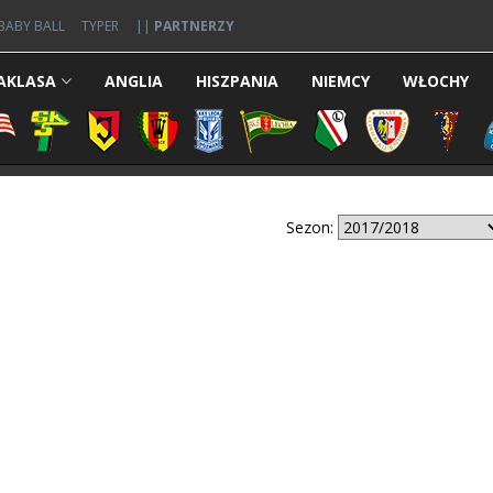
BABY BALL
TYPER
||
PARTNERZY
AKLASA
ANGLIA
HISZPANIA
NIEMCY
WŁOCHY
Sezon: