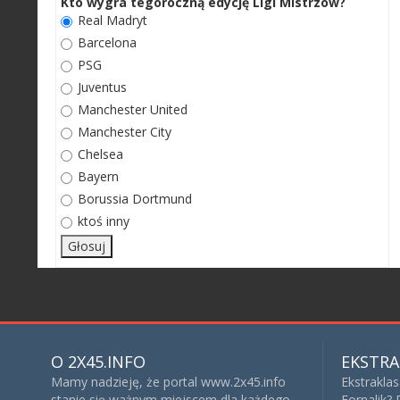
Kto wygra tegoroczną edycję Ligi Mistrzów?
Real Madryt
Barcelona
PSG
Juventus
Manchester United
Manchester City
Chelsea
Bayern
Borussia Dortmund
ktoś inny
O 2X45.INFO
EKSTRA
Mamy nadzieję, że portal www.2x45.info
Ekstrakla
stanie się ważnym miejscem dla każdego
Fornalik?