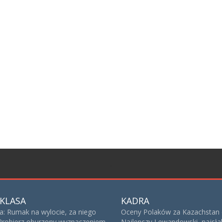
;
KLASA
KADRA
sa: Rumak na wylocie, za niego
Oceny Polaków za Kazachstan 
 Probierz oburzony wyznaczeniem
Najlepszy Lewandowski, najsła