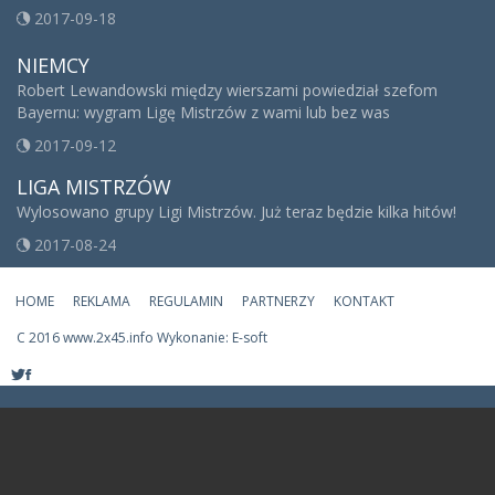
2017-09-18
NIEMCY
Robert Lewandowski między wierszami powiedział szefom
Bayernu: wygram Ligę Mistrzów z wami lub bez was
2017-09-12
LIGA MISTRZÓW
Wylosowano grupy Ligi Mistrzów. Już teraz będzie kilka hitów!
2017-08-24
HOME
REKLAMA
REGULAMIN
PARTNERZY
KONTAKT
C
2016 www.2x45.info Wykonanie: E-soft