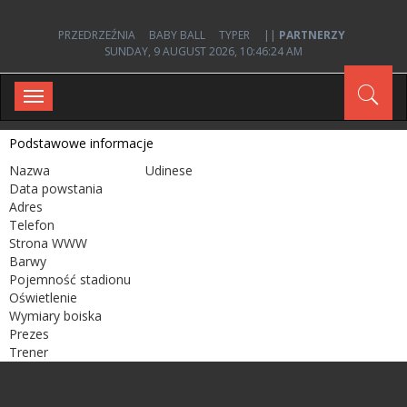
PRZEDRZEŹNIA
BABY BALL
TYPER
||
PARTNERZY
SUNDAY, 9 AUGUST 2026, 10:46:24 AM
Toggle
navigation
Podstawowe informacje
Nazwa
Udinese
Data powstania
Adres
Telefon
Strona WWW
Barwy
Pojemność stadionu
Oświetlenie
Wymiary boiska
Prezes
Trener
;