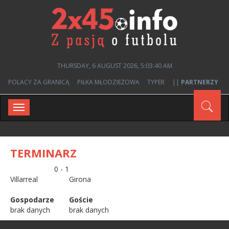
THURSDAY, 6 AUGUST 2026, 5:03:40 AM
POLACY ZA GRANICĄ
PIŁKA MŁODZIEŻOWA
TYPER
||
PARTNERZY
Toggle
navigation
TERMINARZ
0 - 1
Villarreal
Girona
Gospodarze
Goście
brak danych
brak danych