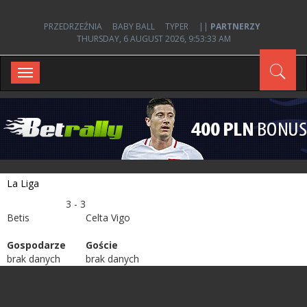
PRZEDRZEŹNIA
BABY BALL
TYPER
||
PARTNERZY
THURSDAY, 6 AUGUST 2026, 9:53:33 AM
Toggle
navigation
La Liga
3 - 3
Betis
Celta Vigo
Gospodarze
Goście
brak danych
brak danych
;