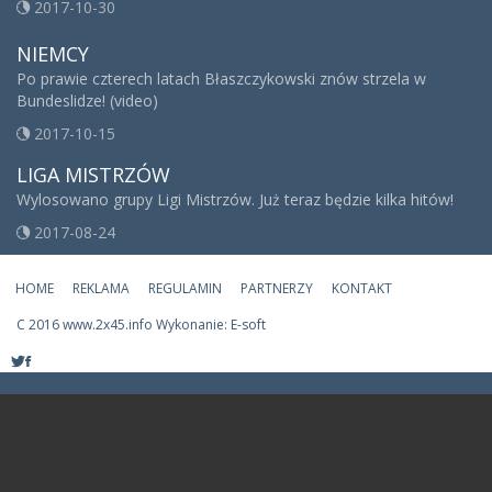
2017-10-30
NIEMCY
Po prawie czterech latach Błaszczykowski znów strzela w
Bundeslidze! (video)
2017-10-15
LIGA MISTRZÓW
Wylosowano grupy Ligi Mistrzów. Już teraz będzie kilka hitów!
2017-08-24
HOME
REKLAMA
REGULAMIN
PARTNERZY
KONTAKT
C
2016 www.2x45.info Wykonanie: E-soft