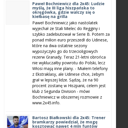
Paweł Bochniewicz dla 2x45: Ludzie
myślą, że III liga hiszpańska to
okręgówka, gdzie walczy się o
kiełbasę na grilla
Paweł Bochniewicz jako nastolatek
wyjechał ze Stali Mielec do Regginy i
szybko zadebiutował w Serie B. Potem za
ponad milion euro przeszedł do Udinese,
które na dwa ostatnie sezony
wypożyczyło go do trzecioligowych
rezerw Granady. Teraz 21-letni obrońca
nie wykluczałby powrotu do Polski, lecz
Włosi mają inne plany. - Miałem telefony
z Ekstraklasy, ale Udinese chce, żebym
grał w lepszej lidze. Sądzę, że na 90
procent zostanę w Hiszpanii, celem jest
klub z Segunda Division - mówi
Bochniewicz w obszernej rozmowie z
www.2x45.info.
Bartosz Białkowski dla 2x45: Trener
bramkarzy powiedział, że mogę
kosztować nawet 4 mln funtów