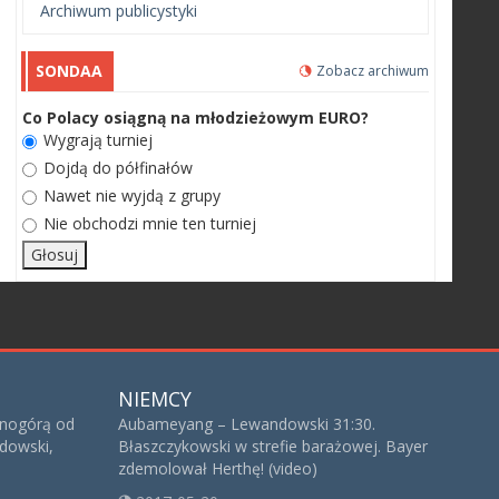
Archiwum publicystyki
SONDAA
Zobacz archiwum
Co Polacy osiągną na młodzieżowym EURO?
Wygrają turniej
Dojdą do półfinałów
Nawet nie wyjdą z grupy
Nie obchodzi mnie ten turniej
NIEMCY
rnogórą od
Aubameyang – Lewandowski 31:30.
ndowski,
Błaszczykowski w strefie barażowej. Bayer
zdemolował Herthę! (video)