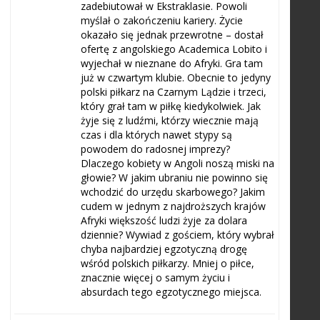
zadebiutował w Ekstraklasie. Powoli
myślał o zakończeniu kariery. Życie
okazało się jednak przewrotne – dostał
ofertę z angolskiego Academica Lobito i
wyjechał w nieznane do Afryki. Gra tam
już w czwartym klubie. Obecnie to jedyny
polski piłkarz na Czarnym Lądzie i trzeci,
który grał tam w piłkę kiedykolwiek. Jak
żyje się z ludźmi, którzy wiecznie mają
czas i dla których nawet stypy są
powodem do radosnej imprezy?
Dlaczego kobiety w Angoli noszą miski na
głowie? W jakim ubraniu nie powinno się
wchodzić do urzędu skarbowego? Jakim
cudem w jednym z najdroższych krajów
Afryki większość ludzi żyje za dolara
dziennie? Wywiad z gościem, który wybrał
chyba najbardziej egzotyczną drogę
wśród polskich piłkarzy. Mniej o piłce,
znacznie więcej o samym życiu i
absurdach tego egzotycznego miejsca.