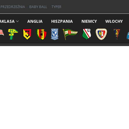
PRZEDRZEŹNIA
BABY BALL
TYPER
AKLASA
ANGLIA
HISZPANIA
NIEMCY
WŁOCHY