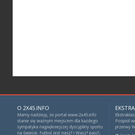
O 2X45.INFO
EKSTRA
Mamy nadzieję, że portal www.2x45.info
Ekstraklas
stanie się ważnym miejscem dla każdego
Pospisil wr
sympatyka najpiękniejszej dyscypliny sportu
przerwy W
na świecie. Futbol jest nasz? i Wasz? pasj?,