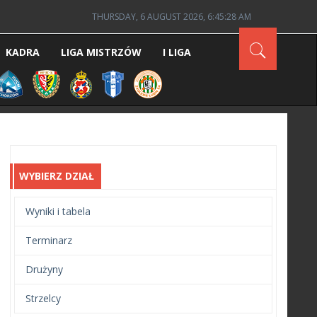
THURSDAY, 6 AUGUST 2026, 6:45:29 AM
KADRA
LIGA MISTRZÓW
I LIGA
WYBIERZ DZIAŁ
Wyniki i tabela
Terminarz
Drużyny
Strzelcy