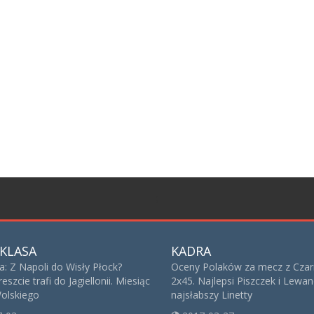
;
KLASA
KADRA
a: Z Napoli do Wisły Płock?
Oceny Polaków za mecz z Cza
eszcie trafi do Jagiellonii. Miesiąc
2x45. Najlepsi Piszczek i Lewa
olskiego
najsłabszy Linetty