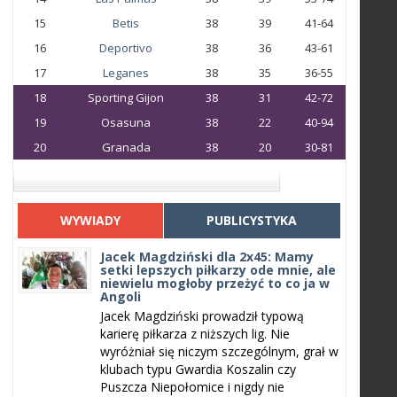
15
Betis
38
39
41-64
16
Deportivo
38
36
43-61
17
Leganes
38
35
36-55
18
Sporting Gijon
38
31
42-72
19
Osasuna
38
22
40-94
20
Granada
38
20
30-81
WYWIADY
PUBLICYSTYKA
Jacek Magdziński dla 2x45: Mamy
setki lepszych piłkarzy ode mnie, ale
niewielu mogłoby przeżyć to co ja w
Angoli
Jacek Magdziński prowadził typową
karierę piłkarza z niższych lig. Nie
wyróżniał się niczym szczególnym, grał w
klubach typu Gwardia Koszalin czy
Puszcza Niepołomice i nigdy nie