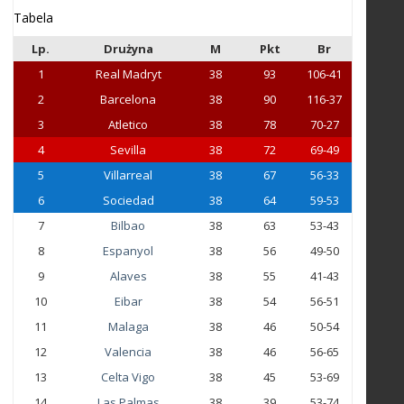
Tabela
Lp.
Drużyna
M
Pkt
Br
1
Real Madryt
38
93
106-41
2
Barcelona
38
90
116-37
3
Atletico
38
78
70-27
4
Sevilla
38
72
69-49
5
Villarreal
38
67
56-33
6
Sociedad
38
64
59-53
7
Bilbao
38
63
53-43
8
Espanyol
38
56
49-50
9
Alaves
38
55
41-43
10
Eibar
38
54
56-51
11
Malaga
38
46
50-54
12
Valencia
38
46
56-65
13
Celta Vigo
38
45
53-69
14
Las Palmas
38
39
53-74