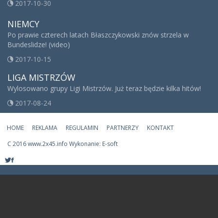
2017-10-30
NIEMCY
Po prawie czterech latach Błaszczykowski znów strzela w
Bundeslidze! (video)
2017-10-15
LIGA MISTRZÓW
Wylosowano grupy Ligi Mistrzów. Już teraz będzie kilka hitów!
2017-08-24
HOME
REKLAMA
REGULAMIN
PARTNERZY
KONTAKT
C
2016 www.2x45.info Wykonanie: E-soft