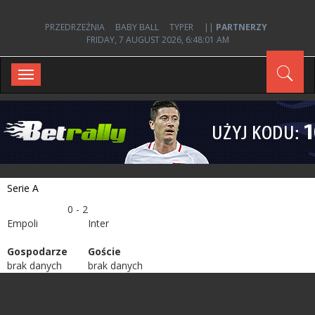
PRZEDRZEŹNIA
BABY BALL
TYPER
||
PARTNERZY
FRIDAY, 7 AUGUST 2026, 6:48:01 AM
Toggle
navigation
Serie A
0 - 2
Empoli
Inter
Gospodarze
Goście
brak danych
brak danych
;