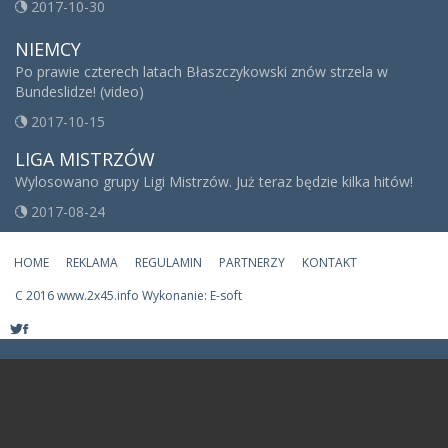
2017-10-30
NIEMCY
Po prawie czterech latach Błaszczykowski znów strzela w
Bundeslidze! (video)
2017-10-15
LIGA MISTRZÓW
Wylosowano grupy Ligi Mistrzów. Już teraz będzie kilka hitów!
2017-08-24
HOME
REKLAMA
REGULAMIN
PARTNERZY
KONTAKT
C
2016 www.2x45.info Wykonanie: E-soft