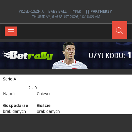
PRZEDRZEŹNIA
BABY BALL
TYPER
||
PARTNERZY
THURSDAY, 6 AUGUST 2026, 10:18:09 AM
Toggle
navigation
Serie A
2 - 0
Napoli
Chievo
Gospodarze
Goście
brak danych
brak danych
;