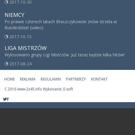
2017-10-30
NIEMCY
Po prawie czterech latach Błaszczykowski znów strzela w
Bundeslidze! (video)
2017-10-15
LIGA MISTRZÓW
Wylosowano grupy Ligi Mistrzów. Już teraz będzie kilka hitów!
2017-08-24
HOME
REKLAMA
REGULAMIN
PARTNERZY
KONTAKT
C
2016 www.2x45.info Wykonanie: E-soft