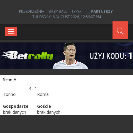
PRZEDRZEŹNIA
BABY BALL
TYPER
||
PARTNERZY
THURSDAY, 6 AUGUST 2026, 12:59:07 PM
Toggle
navigation
Serie A
3 - 1
Torino
Roma
Gospodarze
Goście
brak danych
brak danych
;