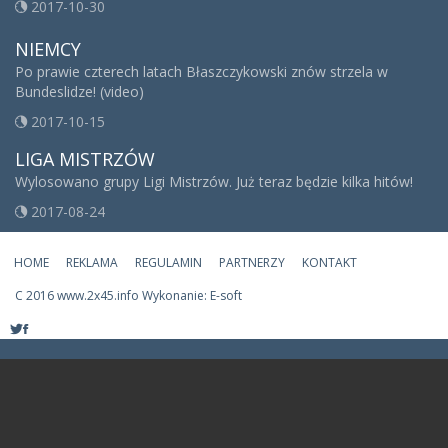
2017-10-30
NIEMCY
Po prawie czterech latach Błaszczykowski znów strzela w
Bundeslidze! (video)
2017-10-15
LIGA MISTRZÓW
Wylosowano grupy Ligi Mistrzów. Już teraz będzie kilka hitów!
2017-08-24
HOME
REKLAMA
REGULAMIN
PARTNERZY
KONTAKT
C
2016 www.2x45.info Wykonanie: E-soft