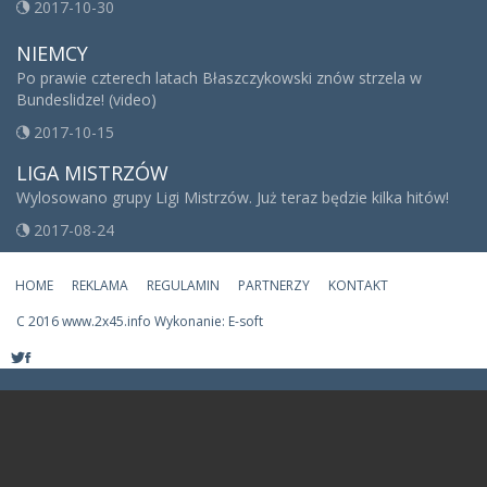
2017-10-30
NIEMCY
Po prawie czterech latach Błaszczykowski znów strzela w
Bundeslidze! (video)
2017-10-15
LIGA MISTRZÓW
Wylosowano grupy Ligi Mistrzów. Już teraz będzie kilka hitów!
2017-08-24
HOME
REKLAMA
REGULAMIN
PARTNERZY
KONTAKT
C
2016 www.2x45.info Wykonanie: E-soft