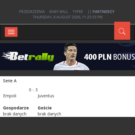
PRZEDRZEŹNIA
BABY BALL
TYPER
||
PARTNERZY
THURSDAY, 6 AUGUST 2026, 11:25:33 PM
Toggle
navigation
Serie A
0 - 3
Empoli
Juventus
Gospodarze
Goście
brak danych
brak danych
;