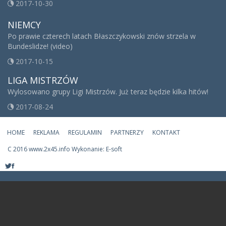
2017-10-30
NIEMCY
Po prawie czterech latach Błaszczykowski znów strzela w
Bundeslidze! (video)
2017-10-15
LIGA MISTRZÓW
Wylosowano grupy Ligi Mistrzów. Już teraz będzie kilka hitów!
2017-08-24
HOME
REKLAMA
REGULAMIN
PARTNERZY
KONTAKT
C
2016 www.2x45.info Wykonanie: E-soft