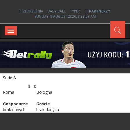
PRZEDRZEŹNIA
BABY BALL
TYPER
||
PARTNERZY
SUNDAY, 9 AUGUST 2026, 3:33:53 AM
Toggle
navigation
Serie A
3 - 0
Roma
Bologna
Gospodarze
Goście
brak danych
brak danych
;