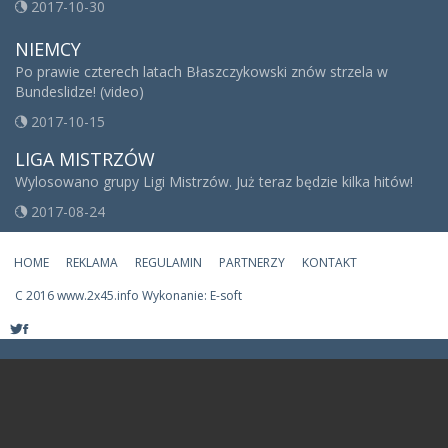
2017-10-30
NIEMCY
Po prawie czterech latach Błaszczykowski znów strzela w
Bundeslidze! (video)
2017-10-15
LIGA MISTRZÓW
Wylosowano grupy Ligi Mistrzów. Już teraz będzie kilka hitów!
2017-08-24
HOME
REKLAMA
REGULAMIN
PARTNERZY
KONTAKT
C
2016 www.2x45.info Wykonanie: E-soft