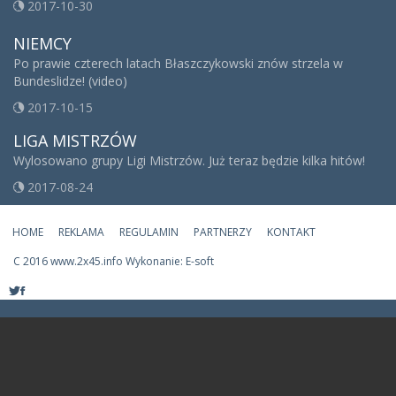
2017-10-30
NIEMCY
Po prawie czterech latach Błaszczykowski znów strzela w
Bundeslidze! (video)
2017-10-15
LIGA MISTRZÓW
Wylosowano grupy Ligi Mistrzów. Już teraz będzie kilka hitów!
2017-08-24
HOME
REKLAMA
REGULAMIN
PARTNERZY
KONTAKT
C
2016 www.2x45.info Wykonanie: E-soft