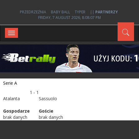
PRZEDRZEŹNIA
BABY BALL
TYPER
||
PARTNERZY
FRIDAY, 7 AUGUST 2026, 8:08:07 PM
Toggle
navigation
Serie A
1 - 1
Atalanta
Sassuolo
Gospodarze
Goście
brak danych
brak danych
;