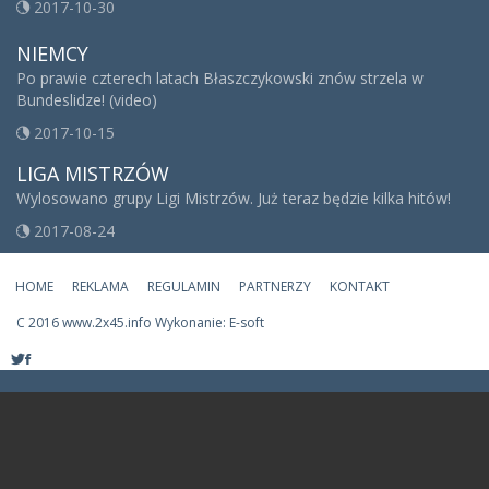
2017-10-30
NIEMCY
Po prawie czterech latach Błaszczykowski znów strzela w
Bundeslidze! (video)
2017-10-15
LIGA MISTRZÓW
Wylosowano grupy Ligi Mistrzów. Już teraz będzie kilka hitów!
2017-08-24
HOME
REKLAMA
REGULAMIN
PARTNERZY
KONTAKT
C
2016 www.2x45.info Wykonanie: E-soft