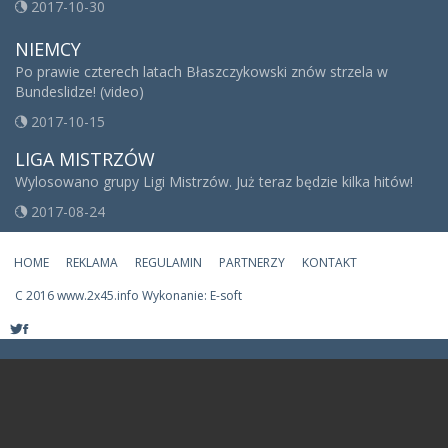
2017-10-30
NIEMCY
Po prawie czterech latach Błaszczykowski znów strzela w
Bundeslidze! (video)
2017-10-15
LIGA MISTRZÓW
Wylosowano grupy Ligi Mistrzów. Już teraz będzie kilka hitów!
2017-08-24
HOME
REKLAMA
REGULAMIN
PARTNERZY
KONTAKT
C
2016 www.2x45.info Wykonanie: E-soft