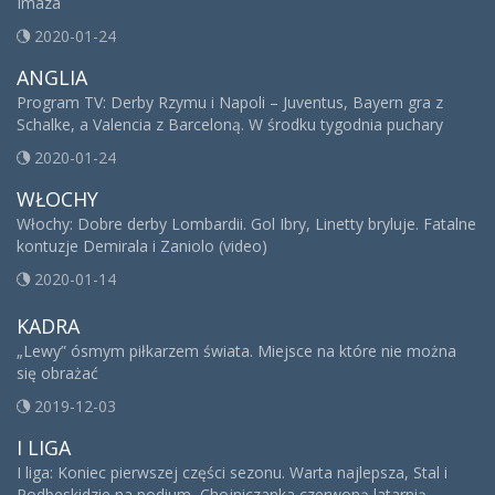
Imaza
2020-01-24
ANGLIA
Program TV: Derby Rzymu i Napoli – Juventus, Bayern gra z
Schalke, a Valencia z Barceloną. W środku tygodnia puchary
2020-01-24
WŁOCHY
Włochy: Dobre derby Lombardii. Gol Ibry, Linetty bryluje. Fatalne
kontuzje Demirala i Zaniolo (video)
2020-01-14
KADRA
„Lewy” ósmym piłkarzem świata. Miejsce na które nie można
się obrażać
2019-12-03
I LIGA
I liga: Koniec pierwszej części sezonu. Warta najlepsza, Stal i
Podbeskidzie na podium, Chojniczanka czerwoną latarnią