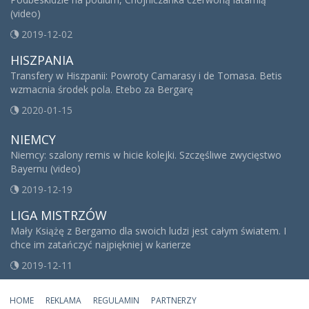
(video)
2019-12-02
HISZPANIA
Transfery w Hiszpanii: Powroty Camarasy i de Tomasa. Betis
wzmacnia środek pola. Etebo za Bergarę
2020-01-15
NIEMCY
Niemcy: szalony remis w hicie kolejki. Szczęśliwe zwycięstwo
Bayernu (video)
2019-12-19
LIGA MISTRZÓW
Mały Książę z Bergamo dla swoich ludzi jest całym światem. I
chce im zatańczyć najpiękniej w karierze
2019-12-11
HOME
REKLAMA
REGULAMIN
PARTNERZY