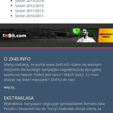
Sezon 2013/2014
Sezon 2012/2013
Sezon 2011/2012
Sezon 2010/2011
O 2X45.INFO
Mamy nadzieję, że portal www.2x45.info stanie się ważnym
miejscem dla każdego sympatyka najpiękniejszej dyscypliny
sportu na ?wiecie. Futbol jest nasz? i Wasz? pasj?, co musi
okazać się dobr? mieszank?. Doł?cz do nas!
więcej...
EKSTRAKLASA
Ekstraklasa: Konyaspor negocjuje sprowadzenie Romanczuka.
Peszko i Kovacević też do Turcji? Arabowie złożyli ofertę za