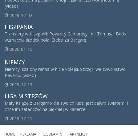
(video)
2019-12-02
HISZPANIA
Transfery w Hiszpanii: Powroty Camarasy i de Tomasa. Betis
wzmacnia środek pola. Etebo za Bergarę
2020-01-15
NIEMCY
Niemcy: szalony remis w hicie kolejki. Szczęśliwe zwycięstwo
Bayernu (video)
2019-12-19
LIGA MISTRZÓW
Mały Książę z Bergamo dla swoich ludzi jest całym światem. I
chce im zatańczyć najpiękniej w karierze
2019-12-11
HOME
REKLAMA
REGULAMIN
PARTNERZY