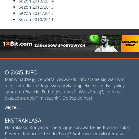
Sezon 2013/2014
Sezon 2012/2013
Sezon 2011/2012
Sezon 2010/2011
O 2X45.INFO
Mamy nadzieję, że portal www.2x45.info stanie się ważnym
miejscem dla każdego sympatyka najpiękniejszej dyscypliny
sportu na ?wiecie. Futbol jest nasz? i Wasz? pasj?, co musi
okazać się dobr? mieszank?. Doł?cz do nas!
więcej...
EKSTRAKLASA
Ekstraklasa: Konyaspor negocjuje sprowadzenie Romanczuka.
Peszko i Kovacević też do Turcji? Arabowie złożyli ofertę za