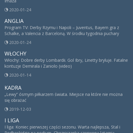
Imaza
2020-01-24
ANGLIA
Program TV: Derby Rzymu i Napoli – Juventus, Bayern gra z
Schalke, a Valencia z Barceloną. W środku tygodnia puchary
2020-01-24
WŁOCHY
Włochy: Dobre derby Lombardii. Gol Ibry, Linetty bryluje. Fatalne
kontuzje Demirala i Zaniolo (video)
2020-01-14
KADRA
„Lewy” ósmym piłkarzem świata. Miejsce na które nie można
się obrażać
2019-12-03
I LIGA
I liga: Koniec pierwszej części sezonu. Warta najlepsza, Stal i
Podbeskidzie na podium, Chojniczanka czerwoną latarnią