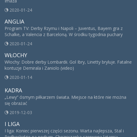
Imaza
2020-01-24
ANGLIA
Program TV: Derby Rzymu i Napoli – Juventus, Bayern gra z
Schalke, a Valencia z Barceloną. W środku tygodnia puchary
2020-01-24
WŁOCHY
Włochy: Dobre derby Lombardii. Gol Ibry, Linetty bryluje. Fatalne
kontuzje Demirala i Zaniolo (video)
2020-01-14
KADRA
„Lewy” ósmym piłkarzem świata. Miejsce na które nie można
się obrażać
2019-12-03
I LIGA
I liga: Koniec pierwszej części sezonu. Warta najlepsza, Stal i
Podbeskidzie na podium, Chojniczanka czerwoną latarnią