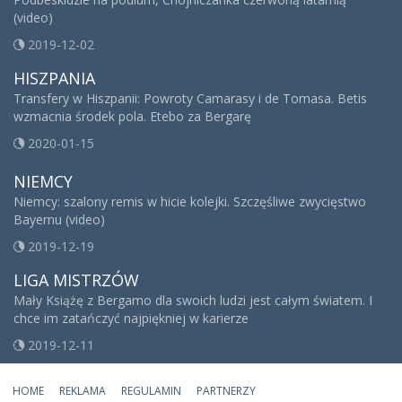
(video)
2019-12-02
HISZPANIA
Transfery w Hiszpanii: Powroty Camarasy i de Tomasa. Betis
wzmacnia środek pola. Etebo za Bergarę
2020-01-15
NIEMCY
Niemcy: szalony remis w hicie kolejki. Szczęśliwe zwycięstwo
Bayernu (video)
2019-12-19
LIGA MISTRZÓW
Mały Książę z Bergamo dla swoich ludzi jest całym światem. I
chce im zatańczyć najpiękniej w karierze
2019-12-11
HOME
REKLAMA
REGULAMIN
PARTNERZY