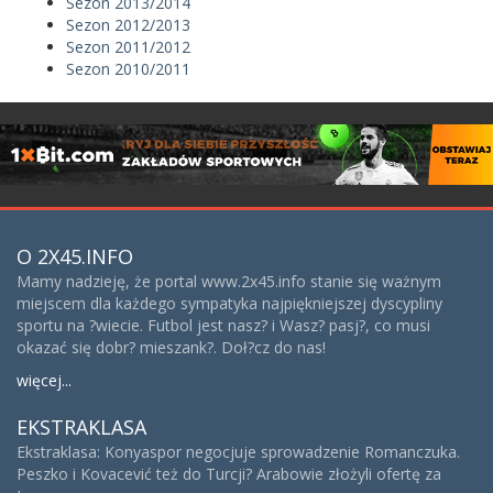
Sezon 2013/2014
Sezon 2012/2013
Sezon 2011/2012
Sezon 2010/2011
O 2X45.INFO
Mamy nadzieję, że portal www.2x45.info stanie się ważnym
miejscem dla każdego sympatyka najpiękniejszej dyscypliny
sportu na ?wiecie. Futbol jest nasz? i Wasz? pasj?, co musi
okazać się dobr? mieszank?. Doł?cz do nas!
więcej...
EKSTRAKLASA
Ekstraklasa: Konyaspor negocjuje sprowadzenie Romanczuka.
Peszko i Kovacević też do Turcji? Arabowie złożyli ofertę za