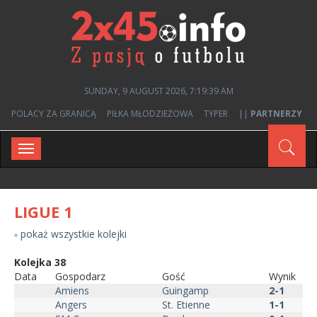
SUNDAY, 9 AUGUST 2026, 7:19:39 AM
POLACY ZA GRANICĄ
PIŁKA MŁODZIEŻOWA
TYPER
||
PARTNERZY
Toggle
navigation
LIGUE 1
pokaż wszystkie kolejki
Kolejka 38
Data
Gospodarz
Gość
Wynik
Amiens
Guingamp
2-1
Angers
St. Etienne
1-1