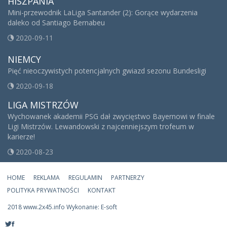
HISZPANIA
Mini-przewodnik LaLiga Santander (2): Gorące wydarzenia
daleko od Santiago Bernabeu
2020-09-11
NIEMCY
Pięć nieoczywistych potencjalnych gwiazd sezonu Bundesligi
2020-09-18
LIGA MISTRZÓW
Wychowanek akademii PSG dał zwycięstwo Bayernowi w finale
Ligi Mistrzów. Lewandowski z najcenniejszym trofeum w
karierze!
2020-08-23
HOME
REKLAMA
REGULAMIN
PARTNERZY
POLITYKA PRYWATNOŚCI
KONTAKT
2018 www.2x45.info Wykonanie: E-soft