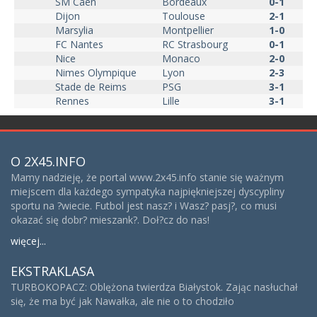
SM Caen
Bordeaux
0-1
Dijon
Toulouse
2-1
Marsylia
Montpellier
1-0
FC Nantes
RC Strasbourg
0-1
Nice
Monaco
2-0
Nimes Olympique
Lyon
2-3
Stade de Reims
PSG
3-1
Rennes
Lille
3-1
O 2X45.INFO
Mamy nadzieję, że portal www.2x45.info stanie się ważnym
miejscem dla każdego sympatyka najpiękniejszej dyscypliny
sportu na ?wiecie. Futbol jest nasz? i Wasz? pasj?, co musi
okazać się dobr? mieszank?. Doł?cz do nas!
więcej...
EKSTRAKLASA
TURBOKOPACZ: Oblężona twierdza Białystok. Zając nasłuchał
się, że ma być jak Nawałka, ale nie o to chodziło