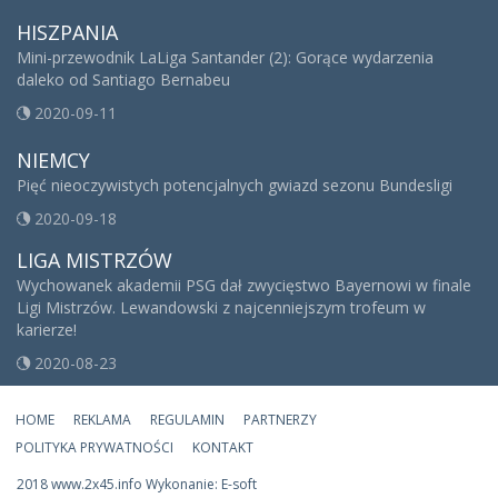
HISZPANIA
Mini-przewodnik LaLiga Santander (2): Gorące wydarzenia
daleko od Santiago Bernabeu
2020-09-11
NIEMCY
Pięć nieoczywistych potencjalnych gwiazd sezonu Bundesligi
2020-09-18
LIGA MISTRZÓW
Wychowanek akademii PSG dał zwycięstwo Bayernowi w finale
Ligi Mistrzów. Lewandowski z najcenniejszym trofeum w
karierze!
2020-08-23
HOME
REKLAMA
REGULAMIN
PARTNERZY
POLITYKA PRYWATNOŚCI
KONTAKT
2018 www.2x45.info Wykonanie: E-soft