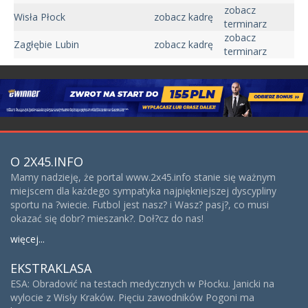
zobacz
Wisła Płock
zobacz kadrę
terminarz
zobacz
Zagłębie Lubin
zobacz kadrę
terminarz
O 2X45.INFO
Mamy nadzieję, że portal www.2x45.info stanie się ważnym
miejscem dla każdego sympatyka najpiękniejszej dyscypliny
sportu na ?wiecie. Futbol jest nasz? i Wasz? pasj?, co musi
okazać się dobr? mieszank?. Doł?cz do nas!
więcej...
EKSTRAKLASA
ESA: Obradović na testach medycznych w Płocku. Janicki na
wylocie z Wisły Kraków. Pięciu zawodników Pogoni ma