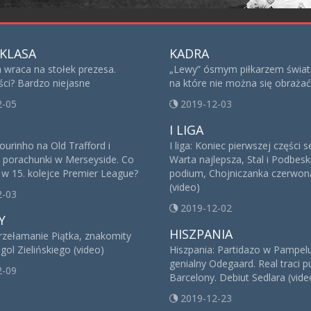
KLASA
KADRA
 wraca na stołek prezesa.
„Lewy” ósmym piłkarzem świat
ści? Bardzo niejasne
na które nie można się obrażać
2-05
2019-12-03
I LIGA
urinho na Old Trafford i
I liga: Koniec pierwszej części 
e porachunki w Merseyside. Co
Warta najlepsza, Stal i Podbesk
 w 15. kolejce Premier League?
podium, Chojniczanka czerwoną
(video)
2-03
2019-12-02
Y
HISZPANIA
rzełamanie Piątka, znakomity
gol Zielińskiego (video)
Hiszpania: Partidazo w Pampelu
genialny Odegaard. Real traci p
2-09
Barcelony. Debiut Sedlara (vide
2019-12-23