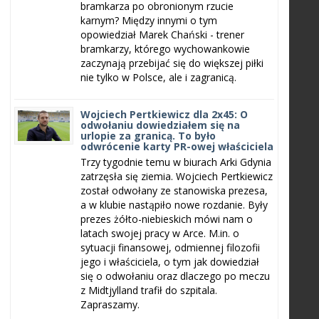
bramkarza po obronionym rzucie
karnym? Między innymi o tym
opowiedział Marek Chański - trener
bramkarzy, którego wychowankowie
zaczynają przebijać się do większej piłki
nie tylko w Polsce, ale i zagranicą.
Wojciech Pertkiewicz dla 2x45: O
odwołaniu dowiedziałem się na
urlopie za granicą. To było
odwrócenie karty PR-owej właściciela
Trzy tygodnie temu w biurach Arki Gdynia
zatrzęsła się ziemia. Wojciech Pertkiewicz
został odwołany ze stanowiska prezesa,
a w klubie nastąpiło nowe rozdanie. Były
prezes żółto-niebieskich mówi nam o
latach swojej pracy w Arce. M.in. o
sytuacji finansowej, odmiennej filozofii
jego i właściciela, o tym jak dowiedział
się o odwołaniu oraz dlaczego po meczu
z Midtjylland trafił do szpitala.
Zapraszamy.