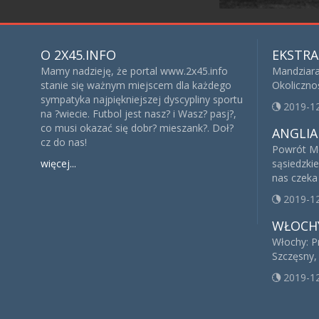
O 2X45.INFO
EKSTRA
Mamy nadzieję, że portal www.2x45.info
Mandziara
stanie się ważnym miejscem dla każdego
Okoliczno
sympatyka najpiękniejszej dyscypliny sportu
2019-1
na ?wiecie. Futbol jest nasz? i Wasz? pasj?,
co musi okazać się dobr? mieszank?. Doł?
ANGLIA
cz do nas!
Powrót Mo
więcej...
sąsiedzki
nas czeka
2019-1
WŁOCH
Włochy: P
Szczęsny, 
2019-1