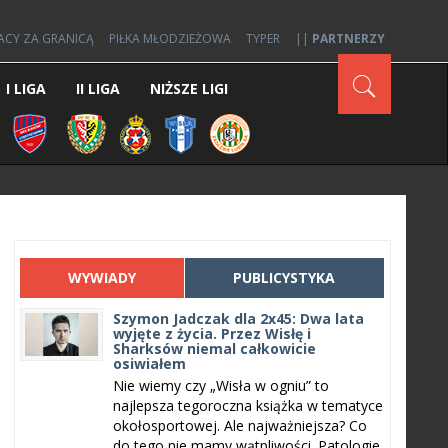
ACY ZA GRANICĄ
PIŁKA MŁODZIEŻOWA
TYPER
||
PARTNERZY
I LIGA
II LIGA
NIŻSZE LIGI
WYWIADY
PUBLICYSTYKA
Szymon Jadczak dla 2x45: Dwa lata
wyjęte z życia. Przez Wisłę i
Sharksów niemal całkowicie
osiwiałem
Nie wiemy czy „Wisła w ogniu” to
najlepsza tegoroczna książka w tematyce
okołosportowej. Ale najważniejsza? Co
do tego nie mamy wątpliwości. Patologie