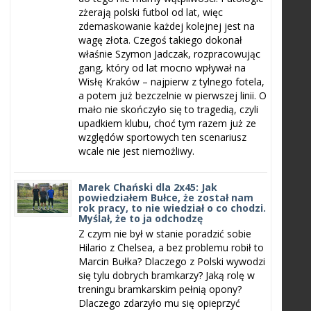
zżerają polski futbol od lat, więc
zdemaskowanie każdej kolejnej jest na
wagę złota. Czegoś takiego dokonał
właśnie Szymon Jadczak, rozpracowując
gang, który od lat mocno wpływał na
Wisłę Kraków – najpierw z tylnego fotela,
a potem już bezczelnie w pierwszej linii. O
mało nie skończyło się to tragedią, czyli
upadkiem klubu, choć tym razem już ze
względów sportowych ten scenariusz
wcale nie jest niemożliwy.
Marek Chański dla 2x45: Jak
powiedziałem Bułce, że został nam
rok pracy, to nie wiedział o co chodzi.
Myślał, że to ja odchodzę
Z czym nie był w stanie poradzić sobie
Hilario z Chelsea, a bez problemu robił to
Marcin Bułka? Dlaczego z Polski wywodzi
się tylu dobrych bramkarzy? Jaką rolę w
treningu bramkarskim pełnią opony?
Dlaczego zdarzyło mu się opieprzyć