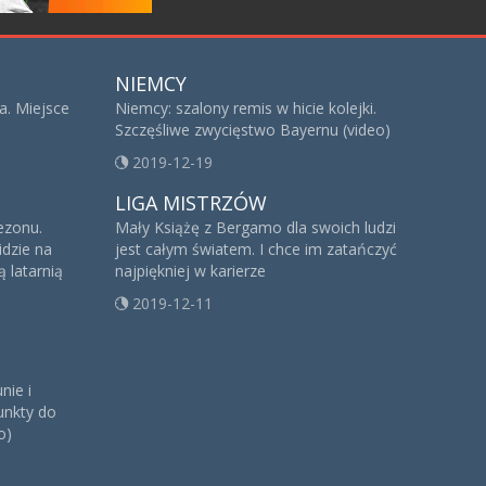
NIEMCY
a. Miejsce
Niemcy: szalony remis w hicie kolejki.
Szczęśliwe zwycięstwo Bayernu (video)
2019-12-19
LIGA MISTRZÓW
sezonu.
Mały Książę z Bergamo dla swoich ludzi
idzie na
jest całym światem. I chce im zatańczyć
 latarnią
najpiękniej w karierze
2019-12-11
nie i
unkty do
o)