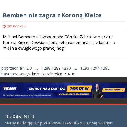
Bemben nie zagra z Koroną Kielce
2010-11-16
Michael Bembem nie wspomoże Górnika Zabrze w meczu z
Koroną Kielce. Doświadczony defensor zmaga się z kontuzją
mięśnia dwugłowego prawej nogi.
poprzednia
1
2
3
...
1288
1289
1290
...
1293
1294
1295
nastepna
wszystkich aktualności:
19416
O 2X45.INFO
Mamy nadzieję, że portal www.2x45.info stanie się ważnym