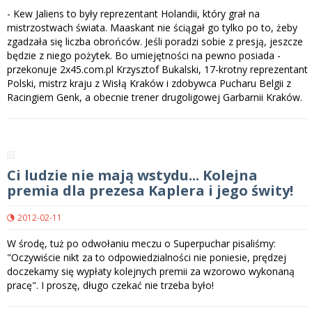
- Kew Jaliens to były reprezentant Holandii, który grał na
mistrzostwach świata. Maaskant nie ściągał go tylko po to, żeby
zgadzała się liczba obrońców. Jeśli poradzi sobie z presją, jeszcze
będzie z niego pożytek. Bo umiejętności na pewno posiada -
przekonuje 2x45.com.pl Krzysztof Bukalski, 17-krotny reprezentant
Polski, mistrz kraju z Wisłą Kraków i zdobywca Pucharu Belgii z
Racingiem Genk, a obecnie trener drugoligowej Garbarnii Kraków.
Ci ludzie nie mają wstydu... Kolejna
premia dla prezesa Kaplera i jego świty!
2012-02-11
W środę, tuż po odwołaniu meczu o Superpuchar pisaliśmy:
"Oczywiście nikt za to odpowiedzialności nie poniesie, prędzej
doczekamy się wypłaty kolejnych premii za wzorowo wykonaną
pracę". I proszę, długo czekać nie trzeba było!