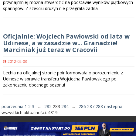
przynajmniej można stwierdzić na podstawie wyników piątkowych
sparingów. Z sześciu drużyn nie przegrała żadna.
Oficjalnie: Wojciech Pawłowski od lata w
Udinese, a w zasadzie w... Granadzie!
Marciniak już teraz w Cracovii
2012-02-03
Lechia na oficjalnej stronie poinformowała o porozumieniu z
Udinese w sprawie transferu Wojciecha Pawłowskiego po
zakończeniu obecnego sezonu!
poprzednia
1
2
3
...
282
283
284
...
286
287
288
nastepna
wszystkich aktualności:
4319