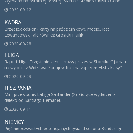
Wymiana na ostatniej prostej. Mariusz Stępiński blisko Genoi
2020-09-12
KADRA
Brzęczek odsłonił karty na październikowe mecze. Jest
Lewandowski, ale również Grosicki i Milik
2020-09-28
I LIGA
Raport I liga: Trzęsienie ziemi i nowy prezes w Stomilu. Ojamaa
na wylocie z Widzewa. Sadajew trafi na zaplecze Ekstraklasy?
2020-09-23
HISZPANIA
Mini-przewodnik LaLiga Santander (2): Gorące wydarzenia
daleko od Santiago Bernabeu
2020-09-11
NIEMCY
Pięć nieoczywistych potencjalnych gwiazd sezonu Bundesligi