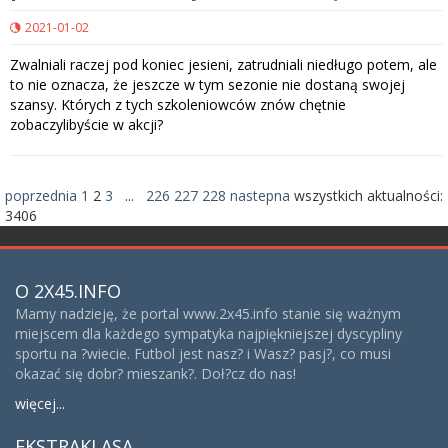
2021-01-02
Zwalniali raczej pod koniec jesieni, zatrudniali niedługo potem, ale
to nie oznacza, że jeszcze w tym sezonie nie dostaną swojej
szansy. Których z tych szkoleniowców znów chętnie
zobaczylibyście w akcji?
poprzednia
1
2
3
...
226
227
228
nastepna
wszystkich aktualności:
3406
O 2X45.INFO
Mamy nadzieję, że portal www.2x45.info stanie się ważnym
miejscem dla każdego sympatyka najpiękniejszej dyscypliny
sportu na ?wiecie. Futbol jest nasz? i Wasz? pasj?, co musi
okazać się dobr? mieszank?. Doł?cz do nas!
więcej...
EKSTRAKLASA