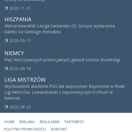
2020-11-21
HISZPANIA
Mini-przewodnik LaLiga Santander (2): Gorące wydarzenia
daleko od Santiago Bernabeu
2020-09-11
NIEMCY
Pięć nieoczywistych potencjalnych gwiazd sezonu Bundesligi
2020-09-18
LIGA MISTRZÓW
Wychowanek akademii PSG dał zwycięstwo Bayernowi w finale
Ligi Mistrzów. Lewandowski z najcenniejszym trofeum w
karierze!
2020-08-23
HOME
REKLAMA
REGULAMIN
PARTNERZY
POLITYKA PRYWATNOŚCI
KONTAKT