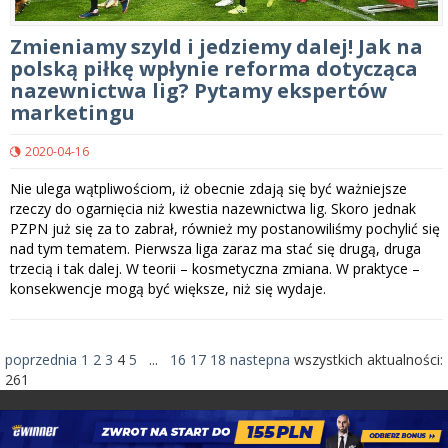
Zmieniamy szyld i jedziemy dalej! Jak na
polską piłkę wpłynie reforma dotycząca
nazewnictwa lig? Pytamy ekspertów
marketingu
2020-04-16
Nie ulega wątpliwościom, iż obecnie zdają się być ważniejsze
rzeczy do ogarnięcia niż kwestia nazewnictwa lig. Skoro jednak
PZPN już się za to zabrał, również my postanowiliśmy pochylić się
nad tym tematem. Pierwsza liga zaraz ma stać się drugą, druga
trzecią i tak dalej. W teorii – kosmetyczna zmiana. W praktyce –
konsekwencje mogą być większe, niż się wydaje.
poprzednia
1
2
3
4
5
...
16
17
18
nastepna
wszystkich aktualności:
261