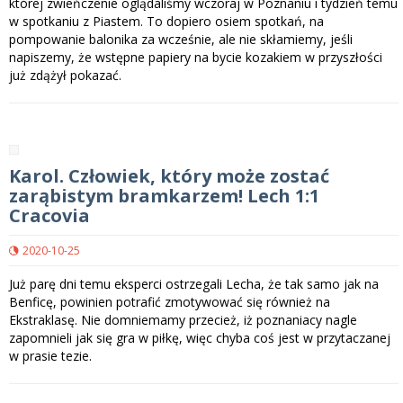
której zwieńczenie oglądaliśmy wczoraj w Poznaniu i tydzień temu
w spotkaniu z Piastem. To dopiero osiem spotkań, na
pompowanie balonika za wcześnie, ale nie skłamiemy, jeśli
napiszemy, że wstępne papiery na bycie kozakiem w przyszłości
już zdążył pokazać.
Karol. Człowiek, który może zostać
zarąbistym bramkarzem! Lech 1:1
Cracovia
2020-10-25
Już parę dni temu eksperci ostrzegali Lecha, że tak samo jak na
Benficę, powinien potrafić zmotywować się również na
Ekstraklasę. Nie domniemamy przecież, iż poznaniacy nagle
zapomnieli jak się gra w piłkę, więc chyba coś jest w przytaczanej
w prasie tezie.