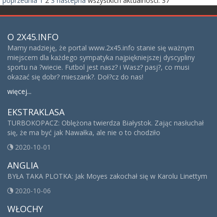
poprzednia
1
2
3
nastepna
wszystkich aktualności:
37
O 2X45.INFO
Mamy nadzieję, że portal www.2x45.info stanie się ważnym
miejscem dla każdego sympatyka najpiękniejszej dyscypliny
sportu na ?wiecie. Futbol jest nasz? i Wasz? pasj?, co musi
okazać się dobr? mieszank?. Doł?cz do nas!
więcej...
EKSTRAKLASA
TURBOKOPACZ: Oblężona twierdza Białystok. Zając nasłuchał
się, że ma być jak Nawałka, ale nie o to chodziło
2020-10-01
ANGLIA
BYŁA TAKA PLOTKA: Jak Moyes zakochał się w Karolu Linettym
2020-10-06
WŁOCHY