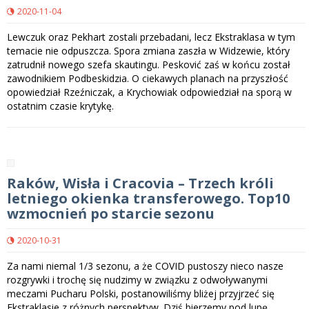
2020-11-04
Lewczuk oraz Pekhart zostali przebadani, lecz Ekstraklasa w tym
temacie nie odpuszcza. Spora zmiana zaszła w Widzewie, który
zatrudnił nowego szefa skautingu. Pesković zaś w końcu został
zawodnikiem Podbeskidzia. O ciekawych planach na przyszłość
opowiedział Rzeźniczak, a Krychowiak odpowiedział na sporą w
ostatnim czasie krytykę.
Raków, Wisła i Cracovia – Trzech króli
letniego okienka transferowego. Top10
wzmocnień po starcie sezonu
2020-10-31
Za nami niemal 1/3 sezonu, a że COVID pustoszy nieco nasze
rozgrywki i trochę się nudzimy w związku z odwoływanymi
meczami Pucharu Polski, postanowiliśmy bliżej przyjrzeć się
Ekstraklasie z różnych perspektyw. Dziś bierzemy pod lupę