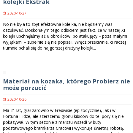
kolejki Ekstrak
2020-10-27
No nie była to zbyt efektowna kolejka, nie będziemy was
oszukiwać. Doskonałym tego odbiciem jest fakt, że w naszej XI
kolejki upchnęliśmy aż 6 obrońców, bo atakujący – poza małymi
wyjątkami – zupełnie się nie popisali. Wręcz przeciwnie, ci raczej
tłumnie pchali się do najgorszej drużyny kolejki...
Materiał na kozaka, którego Probierz nie
może porzucić
2020-10-26
Ma 21 lat, grał zarówno w Eredivisie (epizodycznie), jak i w
Fortuna I lidze, ale szerszemu gronu kibiców do tej pory się nie
pokazywał. W tym sezonie z marszu wszedł w buty
podstawowego bramkarza Cracovii i wykonuje świetną robotę,