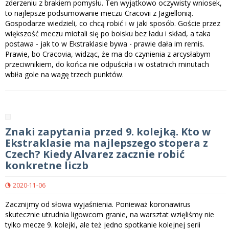
zderzeniu z brakiem pomysłu. Ten wyjątkowo oczywisty wniosek,
to najlepsze podsumowanie meczu Cracovii z Jagiellonią.
Gospodarze wiedzieli, co chcą robić i w jaki sposób. Goście przez
większość meczu miotali się po boisku bez ładu i skład, a taka
postawa - jak to w Ekstraklasie bywa - prawie dała im remis.
Prawie, bo Cracovia, widząc, że ma do czynienia z arcysłabym
przeciwnikiem, do końca nie odpuściła i w ostatnich minutach
wbiła gole na wagę trzech punktów.
Znaki zapytania przed 9. kolejką. Kto w
Ekstraklasie ma najlepszego stopera z
Czech? Kiedy Alvarez zacznie robić
konkretne liczb
2020-11-06
Zacznijmy od słowa wyjaśnienia. Ponieważ koronawirus
skutecznie utrudnia ligowcom granie, na warsztat wzięliśmy nie
tylko mecze 9. kolejki, ale też jedno spotkanie kolejnej serii