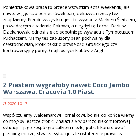
Poniedziałkowa prasa to przede wszystkim echa weekendu, ale
nawet w gąszczu pomeczówek parę ciekawych rzeczy też
znajdziemy. Przede wszystkim jest to wywiad z Markiem Śledziem,
prowadzącym akademię Rakowa, a niegdyś tę Lecha. Dariusz
Dziekanowski odnosi się do sobotniego wywiadu z Tymoteuszem
Puchaczem. Mamy też zasłużony pean pochwalny dla
częstochowian, krótki tekst o przyszłości Grosickiego czy
kontrowersyjny pomysł najlepszych klubów z Anglii.
Z Piastem wygrałoby nawet Coco Jambo
Warszawa. Cracovia 1:0 Piast
2020-10-17
Współczujemy Waldemarowi Fornalikowi, bo nie do końca wiemy
co mógłby jeszcze zrobić. Znalazł się w bardzo niekomfortowej
sytuacji – jego zespół gra całkiem nieźle, potrafi kontrolować
przebieg meczu, stwarza sytuacje, ale ostatecznie prawie za