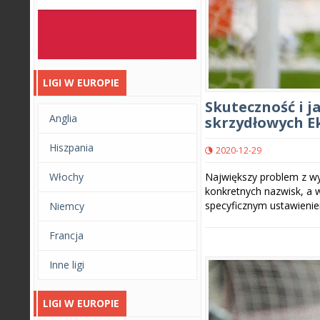
LIGI W EUROPIE
Skuteczność i 
Anglia
skrzydłowych E
Hiszpania
2020-12-29
Włochy
Największy problem z wy
konkretnych nazwisk, a 
specyficznym ustawienie
Niemcy
Francja
Inne ligi
LIGI W EUROPIE