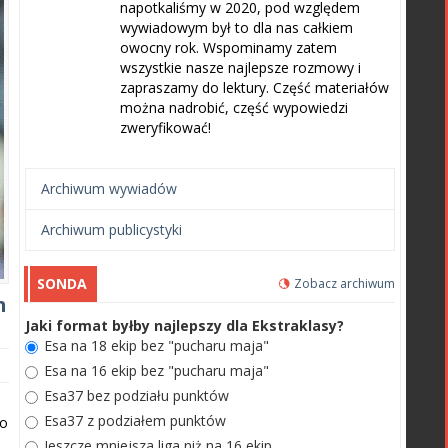
napotkaliśmy w 2020, pod względem
wywiadowym był to dla nas całkiem
owocny rok. Wspominamy zatem
wszystkie nasze najlepsze rozmowy i
zapraszamy do lektury. Część materiałów
można nadrobić, część wypowiedzi
zweryfikować!
Archiwum wywiadów
Archiwum publicystyki
SONDA
Zobacz archiwum
h
Jaki format byłby najlepszy dla Ekstraklasy?
Esa na 18 ekip bez "pucharu maja"
Esa na 16 ekip bez "pucharu maja"
Esa37 bez podziału punktów
Esa37 z podziałem punktów
do
Jeszcze mniejsza liga niż na 16 ekip