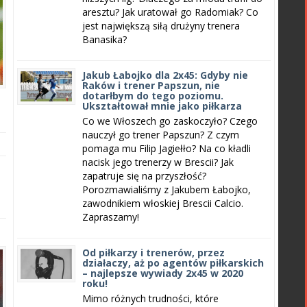
aresztu? Jak uratował go Radomiak? Co
jest największą siłą drużyny trenera
Banasika?
Jakub Łabojko dla 2x45: Gdyby nie
Raków i trener Papszun, nie
dotarłbym do tego poziomu.
Ukształtował mnie jako piłkarza
Co we Włoszech go zaskoczyło? Czego
nauczył go trener Papszun? Z czym
pomaga mu Filip Jagiełło? Na co kładli
nacisk jego trenerzy w Brescii? Jak
zapatruje się na przyszłość?
Porozmawialiśmy z Jakubem Łabojko,
zawodnikiem włoskiej Brescii Calcio.
Zapraszamy!
Od piłkarzy i trenerów, przez
działaczy, aż po agentów piłkarskich
– najlepsze wywiady 2x45 w 2020
roku!
Mimo różnych trudności, które