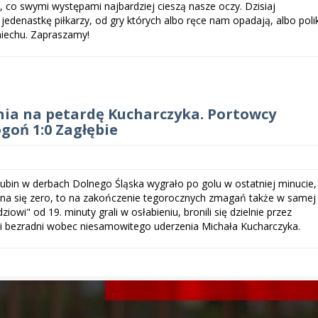
, co swymi występami najbardziej cieszą nasze oczy. Dzisiaj
edenastkę piłkarzy, od gry których albo ręce nam opadają, albo polik
miechu. Zapraszamy!
nia na petardę Kucharczyka. Portowcy
goń 1:0 Zagłębie
ubin w derbach Dolnego Śląska wygrało po golu w ostatniej minucie,
na się zero, to na zakończenie tegorocznych zmagań także w samej
owi" od 19. minuty grali w osłabieniu, bronili się dzielnie przez
yli bezradni wobec niesamowitego uderzenia Michała Kucharczyka.