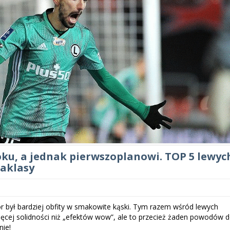
oku, a jednak pierwszoplanowi. TOP 5 lewyc
aklasy
 był bardziej obfity w smakowite kąski. Tym razem wśród lewych
cej solidności niż „efektów wow”, ale to przecież żaden powodów 
nie!