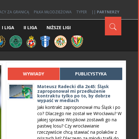
ACY ZA GRANICĄ
PIŁKA MŁODZIEŻOWA
TYPER
||
PARTNERZY
I LIGA
II LIGA
NIŻSZE LIGI
WYWIADY
PUBLICYSTYKA
Mateusz Radecki dla 2x45: Śląsk
zaproponował mi przedłużenie
kontraktu tylko po to, by dobrze
wypaść w mediach
Jaki kontrakt zaproponował mu Śląsk i po
co? Dlaczego nie został we Wrocławiu? W
jakiej sprawie Wojskowi zostawili go na
pastwę losu? Czy wrocławianie
rzeczywiście chcą stawiać na polaków z
niższych lig? Dlaczego za młodu trafił do