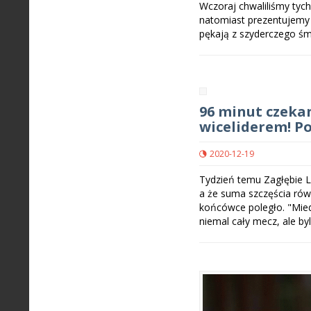
Wczoraj chwaliliśmy tych
natomiast prezentujemy j
pękają z szyderczego ś
96 minut czeka
wiceliderem! Po
2020-12-19
Tydzień temu Zagłębie L
a że suma szczęścia rów
końcówce poległo. "Miedzi
niemal cały mecz, ale b