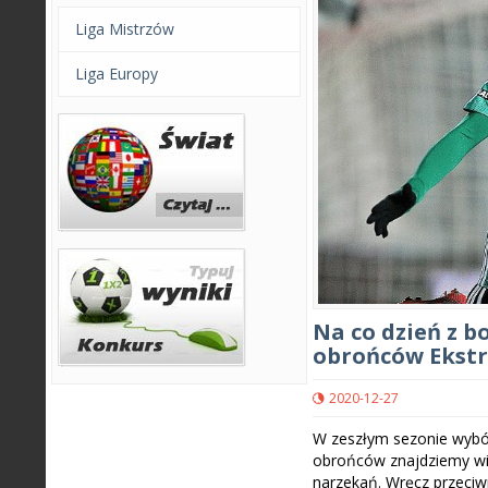
Liga Mistrzów
Liga Europy
Na co dzień z b
obrońców Ekstr
2020-12-27
W zeszłym sezonie wybór
obrońców znajdziemy wię
narzekań. Wręcz przeciw