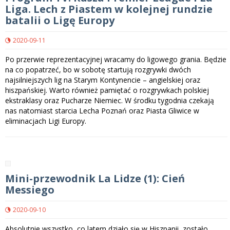
Liga. Lech z Piastem w kolejnej rundzie
batalii o Ligę Europy
2020-09-11
Po przerwie reprezentacyjnej wracamy do ligowego grania. Będzie
na co popatrzeć, bo w sobotę startują rozgrywki dwóch
najsilniejszych lig na Starym Kontynencie – angielskiej oraz
hiszpańskiej. Warto również pamiętać o rozgrywkach polskiej
ekstraklasy oraz Pucharze Niemiec. W środku tygodnia czekają
nas natomiast starcia Lecha Poznań oraz Piasta Gliwice w
eliminacjach Ligi Europy.
Mini-przewodnik La Lidze (1): Cień
Messiego
2020-09-10
Absolutnie wszystko, co latem działo się w Hiszpanii, zostało