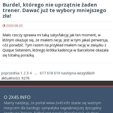
Burdel, którego nie uprzątnie żaden
trener. Dawać już te wybory mniejszego
zła!
2020-08-20
Mało rzeczy sprawia mi taką satysfakcję jak ten moment, w
którym okazuje się, że miałem rację. Jest w tym jakaś perwersja,
cóż poradzić. Tym razem na przykład miałem rację w związku z
Quique Setienem, którego krótka kadencja w Barcelonie okazała
się totalną porażką.
poprzednia
1
2
3
4
...
617
618
619
nastepna
wszystkich
aktualności:
9276
O 2X45.INFO
Mamy nadzieję, że portal www.2x45.info stanie się ważnym
miejscem dla każdego sympatyka najpiękniejszej dyscypliny
sportu na ?wiecie. Futbol jest nasz? i Wasz? pasj?, co musi