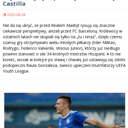
Castilla
2020-08-28
Nie da się ukryć, że przed Realem Madryt rysują się znacznie
ciekawsze perspektywy, aniżeli przed FC Barceloną. Królewscy w
ostatnich latach nie skupiali się tylko na „tu i teraz”, dzięki czemu
szansę gry otrzymywało wielu młodych piłkarzy (Eder Militao,
Rodrygo, Federico Valverde, Vinicius Junior), którzy już niedługo
powinni stanowić o sile 34-krotnych mistrzów Hiszpanii. A to nie
koniec, wszak w kolejce po sławę i chwałę już ustawiają się zdolni
podopieczni Raula Gonzaleza, świeżo upieczeni triumfatorzy UEFA
Youth League.