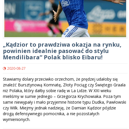
„Kądzior to prawdziwa okazja na rynku,
powinien idealnie pasować do stylu
Mendilibara” Polak blisko Eibaru!
2020-08-27
Stawiamy dolary przeciwko orzechom, że prędzej udałoby się
znaleźć Bursztynową Komnatę, Złoty Pociąg czy Świętego Graala
niż Polaka, który dałby sobie radę w La Lidze. W XXI wieku
mieliśmy w sumie jednego – Grzegorza Krychowiaka. Poza tym
same niewypały i mało przyjemne historie typu Dudka, Pawłowski
czy Wilk. Miejmy jednak nadzieję, że Damian Kądzior pójdzie
drogą defensywnego pomocnika, a nie pozostałych
wymienionych.