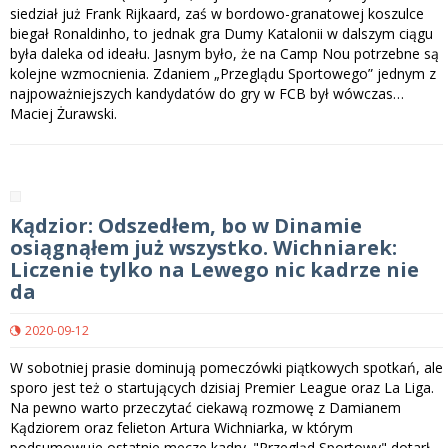
siedział już Frank Rijkaard, zaś w bordowo-granatowej koszulce
biegał Ronaldinho, to jednak gra Dumy Katalonii w dalszym ciągu
była daleka od ideału. Jasnym było, że na Camp Nou potrzebne są
kolejne wzmocnienia. Zdaniem „Przeglądu Sportowego” jednym z
najpoważniejszych kandydatów do gry w FCB był wówczas…
Maciej Żurawski.
Kądzior: Odszedłem, bo w Dinamie
osiągnąłem już wszystko. Wichniarek:
Liczenie tylko na Lewego nic kadrze nie
da
2020-09-12
W sobotniej prasie dominują pomeczówki piątkowych spotkań, ale
sporo jest też o startujących dzisiaj Premier League oraz La Liga.
Na pewno warto przeczytać ciekawą rozmowę z Damianem
Kądziorem oraz felieton Artura Wichniarka, w którym
podsumowuje ostatnie mecze kadry. "Przegląd Sportowy" dotarł