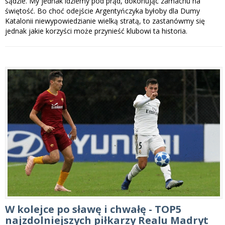
sądzie. My jednak idziemy pod prąd, dokonując zamachu na
świętość. Bo choć odejście Argentyńczyka byłoby dla Dumy
Katalonii niewypowiedzianie wielką stratą, to zastanówmy się
jednak jakie korzyści może przynieść klubowi ta historia.
W kolejce po sławę i chwałę - TOP5
najzdolniejszych piłkarzy Realu Madryt