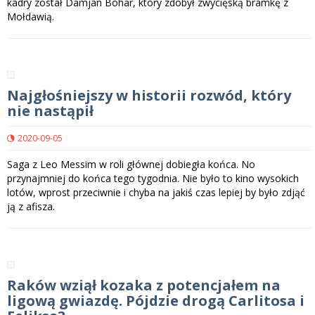
kadry został Damjan Bohar, który zdobył zwycięską bramkę z
Mołdawią.
Najgłośniejszy w historii rozwód, który
nie nastąpił
2020-09-05
Saga z Leo Messim w roli głównej dobiegła końca. No
przynajmniej do końca tego tygodnia. Nie było to kino wysokich
lotów, wprost przeciwnie i chyba na jakiś czas lepiej by było zdjąć
ją z afisza.
Raków wziął kozaka z potencjałem na
ligową gwiazdę. Pójdzie drogą Carlitosa i